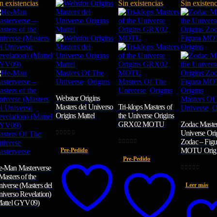
n existencias
Sin existencias
Sin existenc
Masters Of The
Universe
,
Origins
Masters Of The
Universe
,
Origins
Webstor Origins
Masters Of
Masters del Universo
Tri-klops Masters of
Universe
,
O
Origins Mattel
the Universe Origins
GRX02 MOTU
Zodac Master
Universe Ori
asters Of The
17,95
€
0
out of 5
Zodac – Figu
niverse
,
El
El
21,99
€
20,99
€
0
out of 5
MOTU Origi
Pre-Pedido
asterverse
precio
precio
Pre-Pedido
original
actual
-Man Masterverse
era:
es:
El
22,99
€
21,
0
out of 5
Masters of the
21,99€.
20,99€.
prec
iverse (Masters del
Leer más
orig
iverso Revelation)
era:
attel GYV09)
22,9