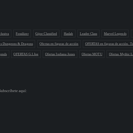
clusiva
Fossilizer
Gijoe Classified
Haslab
Leader Class
Marvel Legends
as Dungeons & Dragons
Ofertas en figuras de acción
OFERTAS en figuras de acción. T
gends
OFERTAS G.I.Joe
Ofertas Indiana Jones
Ofertas MOTU
Ofertas Mythic L
Subscríbete aquí: