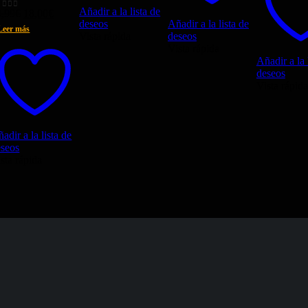
Añadir a la lista de
El
El
4,99
€
18,00
€
ut of 5
deseos
Añadir a la lista de
precio
precio
Leer más
Vista rápida
deseos
original
actual
Vista rápida
era:
es:
Añadir a la 
24,99€.
18,00€.
deseos
Vista rápida
adir a la lista de
eseos
sta rápida