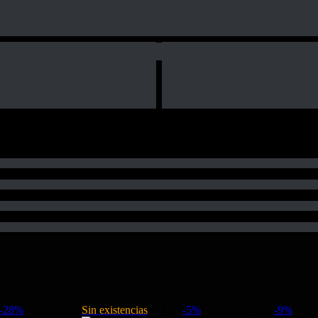
-28%
Sin existencias
-5%
-9%