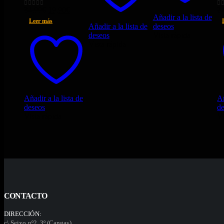
El
El
34,99
€
19,90
€
2
0
out of 5
0
o
Añadir a la lista de
precio
precio
Leer más
Añadir a la lista de
deseos
original
actual
deseos
Vista rápida
era:
es:
Vista rápida
34,99€.
19,90€.
Añadir a la lista de
Añ
deseos
d
Vista rápida
Vi
CONTACTO
DIRECCIÓN:
c\ Seixo nº2, 3º (Cangas)