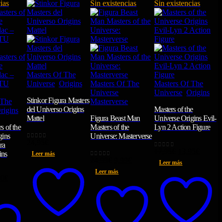
ias
Sin existencias
Sin existencias
Masters Of The
Universe
,
Origins
Masters Of The
Masters Of The
Universe
,
Universe
,
Origins
Stinkor Figura Masters
 The
Masterverse
del Universo Origins
Masters of the
rigins
Mattel
Figura Beast Man
Universe Origins Evil-
s of the
Masters of the
Lyn 2 Action Figure
gins
Universe: Masterverse
24,95
€
0
out of 5
ra
El
El
17,95
€
13,95
€
0
out of 5
ns
Leer más
El
El
precio
precio
24,99
€
9,99
€
0
out of 5
Leer más
precio
precio
original
actual
Leer más
El
original
actual
era:
es:
00
€
io
precio
era:
es:
17,95€.
13,95€
inal
actual
24,99€.
9,99€.
es:
9€.
21,00€.