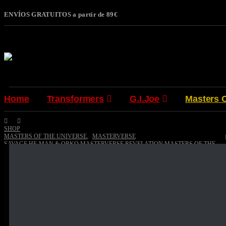
ENVÍOS GRATUITOS a partir de 89€
Home
Transformers
G.I.Joe
Masters 
SHOP
MASTERS OF THE UNIVERSE
,
MASTERVERSE
SAVAGE HE-MAN & ORKO MASTERVERSE REVELATION MASTERS OF THE
UNIVERSE