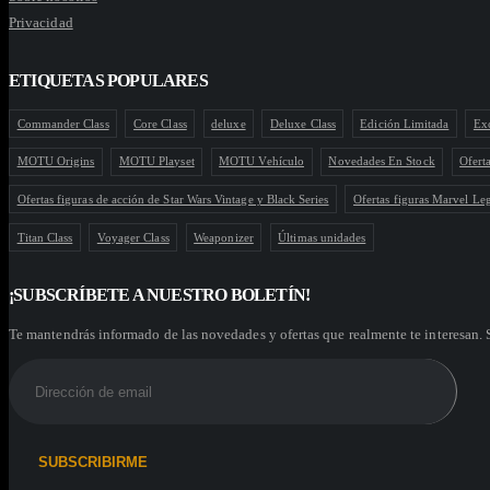
Privacidad
ETIQUETAS POPULARES
Commander Class
Core Class
deluxe
Deluxe Class
Edición Limitada
Ex
MOTU Origins
MOTU Playset
MOTU Vehículo
Novedades En Stock
Ofert
Ofertas figuras de acción de Star Wars Vintage y Black Series
Ofertas figuras Marvel Le
Titan Class
Voyager Class
Weaponizer
Últimas unidades
¡SUBSCRÍBETE A NUESTRO BOLETÍN!
Te mantendrás informado de las novedades y ofertas que realmente te interesan. 