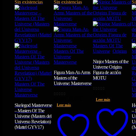
Sin existencias
Sin existencias
Si
Masters Of The
Masters Of The
Universe
,
Origins
Universe
,
Ninjor Masters of the
Masterverse
Universe Origins
Figura Man-At-Arms
Figura de acción
Masters of the
MOTU
Universe: Masterverse
Masters Of The
M
Universe
,
U
22,89
€
0
out of 5
Masterverse
M
El
El
24,99
€
16,00
€
0
out of 5
Leer más
precio
precio
Skelegod Masterverse
He
Leer más
original
actual
– Masters Of The
– 
era:
es:
Universe (Masters del
Un
24,99€.
16,00€.
Universo Revelation)
Un
(Mattel GYV17)
(M