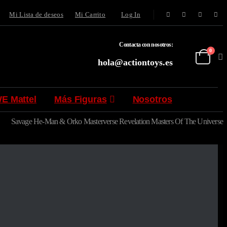
Mi Lista de deseos
Mi Carrito
Log In
Contacta con nosotros:
0
hola@actiontoys.es
E Mattel
Más Figuras
Nosotros
Savage He-Man & Orko Masterverse Revelation Masters Of The Universe