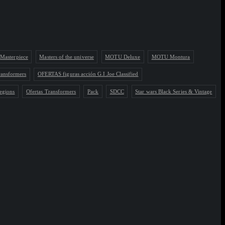
Masterpiece
Masters of the universe
MOTU Deluxe
MOTU Montura
ransformers
OFERTAS figuras acción G.I.Joe Classified
egions
Ofertas Transformers
Pack
SDCC
Star wars Black Series & Vintage