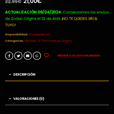
El
El
21,00
€
22,99
€
precio
precio
original
actual
ACTUALIZACIÓN 09/04/2024:
Comenzamos los envíos
era:
es:
de Zodac Origins el 22 de Abril.
¡NO TE QUEDES SIN EL
22,99€.
21,00€.
TUYO!
Disponibilidad:
Sin existencias
Categorías:
Masters Of The Universe
,
Origins
AÑADIR A LA LISTA DE DESEOS
DESCRIPCIÓN
VALORACIONES (0)