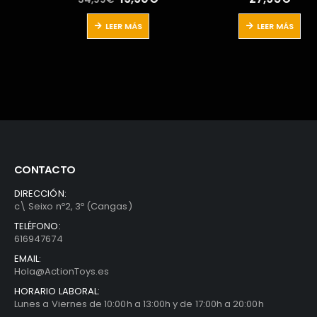
precio
precio
original
actual
LEER MÁS
LEER MÁS
era:
es:
34,99€.
19,90€.
CONTACTO
DIRECCIÓN:
c\ Seixo nº2, 3º (Cangas)
TELÉFONO:
616947674
EMAIL:
Hola@ActionToys.es
HORARIO LABORAL:
Lunes a Viernes de 10:00h a 13:00h y de 17:00h a 20:00h