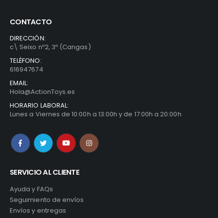
CONTACTO
DIRECCIÓN:
c\ Seixo nº2, 3º (Cangas)
TELÉFONO:
o
616947674
l
EMAIL:
Hola@ActionToys.es
€.
HORARIO LABORAL:
Lunes a Viernes de 10:00h a 13:00h y de 17:00h a 20:00h
.
o
l
SERVICIO AL CLIENTE
Ayuda y FAQs
€.
Seguimiento de envíos
Envíos y entregas