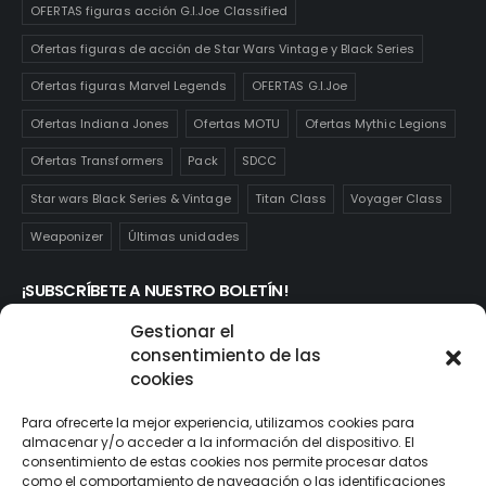
OFERTAS figuras acción G.I.Joe Classified
Ofertas figuras de acción de Star Wars Vintage y Black Series
Ofertas figuras Marvel Legends
OFERTAS G.I.Joe
Ofertas Indiana Jones
Ofertas MOTU
Ofertas Mythic Legions
Ofertas Transformers
Pack
SDCC
Star wars Black Series & Vintage
Titan Class
Voyager Class
Weaponizer
Últimas unidades
¡SUBSCRÍBETE A NUESTRO BOLETÍN!
Te mantendrás informado de las novedades y ofertas que
Gestionar el
realmente te interesan. Subscríbete aquí:
consentimiento de las
cookies
Para ofrecerte la mejor experiencia, utilizamos cookies para
almacenar y/o acceder a la información del dispositivo. El
consentimiento de estas cookies nos permite procesar datos
como el comportamiento de navegación o las identificaciones