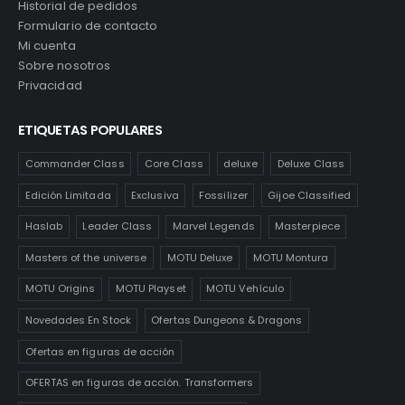
Historial de pedidos
Formulario de contacto
.
Mi cuenta
Sobre nosotros
Privacidad
ETIQUETAS POPULARES
Commander Class
Core Class
deluxe
Deluxe Class
Edición Limitada
Exclusiva
Fossilizer
Gijoe Classified
Haslab
Leader Class
Marvel Legends
Masterpiece
Masters of the universe
MOTU Deluxe
MOTU Montura
MOTU Origins
MOTU Playset
MOTU Vehículo
Novedades En Stock
Ofertas Dungeons & Dragons
Ofertas en figuras de acción
OFERTAS en figuras de acción. Transformers