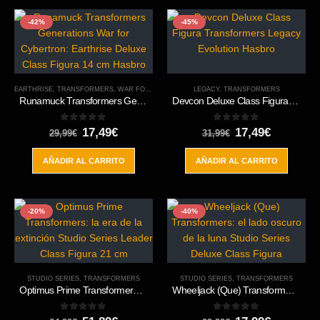
-42%
-45%
EARTHRISE
,
TRANSFORMERS
,
WAR FOR CYBERTRON TRILOGY
LEGACY
,
TRANSFORMERS
Runamuck Transformers Generations War for Cybertron: Earthrise Deluxe Class Figura 14 cm Hasbro
Devcon Deluxe Class Figura Transformers Legacy Evolution Hasbro
0
out of 5
0
out of 5
El
El
El
El
17,49
€
17,49
€
29,99
€
31,99
€
precio
precio
precio
precio
original
actual
original
actual
AÑADIR AL CARRITO
AÑADIR AL CARRITO
era:
es:
era:
es:
29,99€.
17,49€.
31,99€.
17,49€.
-20%
-40%
STUDIO SERIES
,
TRANSFORMERS
STUDIO SERIES
,
TRANSFORMERS
Optimus Prime Transformers: la era de la extinción Studio Series Leader Class Figura 21 cm
Wheeljack (Que) Transformers: el lado oscuro de la luna Studio Series Deluxe Class Figura
0
out of 5
0
out of 5