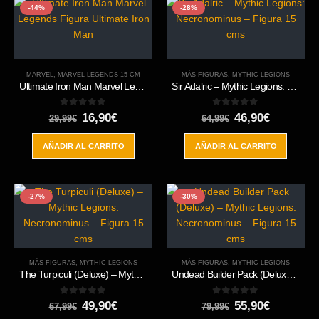
-44%
-28%
MARVEL
,
MARVEL LEGENDS 15 CM
MÁS FIGURAS
,
MYTHIC LEGIONS
Ultimate Iron Man Marvel Legends Figura Ultimate Iron Man
Sir Adalric – Mythic Legions: Necronominus – Figura 15 cms
0
out of 5
0
out of 5
El
El
El
El
16,90
€
46,90
€
29,99
€
64,99
€
precio
precio
precio
precio
original
actual
original
actual
AÑADIR AL CARRITO
AÑADIR AL CARRITO
era:
es:
era:
es:
29,99€.
16,90€.
64,99€.
46,90€.
-27%
-30%
MÁS FIGURAS
,
MYTHIC LEGIONS
MÁS FIGURAS
,
MYTHIC LEGIONS
The Turpiculi (Deluxe) – Mythic Legions: Necronominus – Figura 15 cms
Undead Builder Pack (Deluxe) – Mythic Legions: Necronominus – Figura 15 cms
0
out of 5
0
out of 5
El
El
El
El
49,90
€
55,90
€
67,99
€
79,99
€
precio
precio
precio
precio