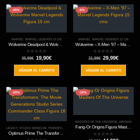
-45%
-6%
MARVEL
,
MARVEL LEGENDS 15 CM
MARVEL
,
MARVEL LEGENDS 15 CM
Wolverine Deadpool & Wolverine Marvel Legends Figura 15 cm
Wolverine – X-Men ’97 – Marvel Legends Figura 15 cms
0
out of 5
0
out of 5
El
El
El
El
19,90
€
29,99
€
35,99
€
31,99
€
precio
precio
precio
precio
original
actual
original
actual
AÑADIR AL CARRITO
AÑADIR AL CARRITO
era:
es:
era:
es:
35,99€.
19,90€.
31,99€.
29,99€.
-20%
-10%
MASTERS OF THE UNIVERSE
,
ORIGINS
Fang-Or Origins Figura Masters Of The Universe
LEGACY
,
STUDIO SERIES 86
,
TRANSFORMERS
Optimus Prime The Transformers: The Movie Generations Studio Series Commander Class Figura 18 cm
0
out of 5