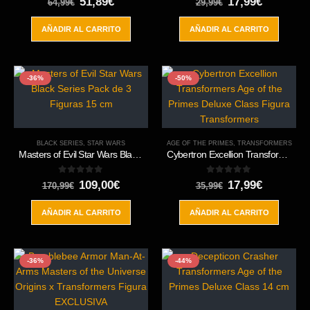
El
El
El
El
51,89
€
17,99
€
64,99
€
29,99
€
precio
precio
precio
precio
original
actual
original
actual
AÑADIR AL CARRITO
AÑADIR AL CARRITO
era:
es:
era:
es:
64,99€.
51,89€.
29,99€.
17,99€.
-36%
-50%
BLACK SERIES
,
STAR WARS
AGE OF THE PRIMES
,
TRANSFORMERS
Masters of Evil Star Wars Black Series Pack de 3 Figuras 15 cm
Cybertron Excellion Transformers Age of the Primes Deluxe Class Figura Transformers
0
out of 5
0
out of 5
El
El
El
El
109,00
€
17,99
€
170,99
€
35,99
€
precio
precio
precio
precio
original
actual
original
actual
AÑADIR AL CARRITO
AÑADIR AL CARRITO
era:
es:
era:
es:
170,99€.
109,00€.
35,99€.
17,99€.
-36%
-44%