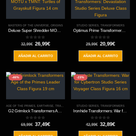
MASTERS OF THE UNIVERSE
,
ORIGINS
STUDIO SERIES
,
TRANSFORMERS
Deluxe Super Shredder MOTU x TMNT: Turtles of Grayskull Figura 14 cm
Optimus Prime Transformers: Devastation Studio Series Deluxe Class Figura
0
out of 5
0
out of 5
El
El
El
El
26,99
€
20,99
€
32,99
€
29,99
€
precio
precio
precio
precio
original
actual
original
actual
AÑADIR AL CARRITO
AÑADIR AL CARRITO
era:
es:
era:
es:
32,99€.
26,99€.
29,99€.
20,99€.
-46%
-23%
AGE OF THE PRIMES
,
EARTHRISE
,
TRANSFORMERS
STUDIO SERIES
,
WAR FOR CYBERTRON TRILOGY
,
TRANSFORMERS
G2 Grimlock Transformers Age of the Primes Leader Class Figura 19 cm
Ironhide Transformers: War for Cybertron Studio Series Voyager Class Figura 16 cm
0
out of 5
0
out of 5
El
El
El
El
37,49
€
32,89
€
69,99
€
42,99
€
precio
precio
precio
precio
original
actual
original
actual