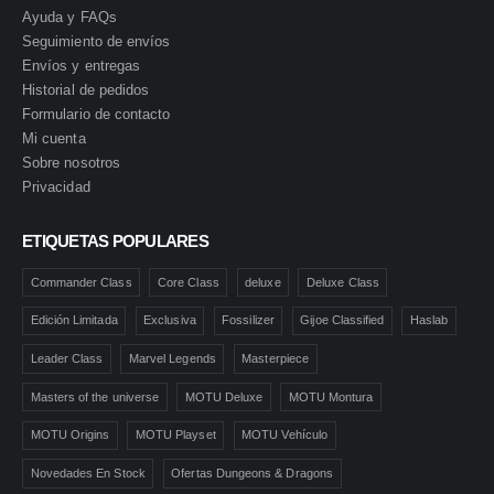
Ayuda y FAQs
Seguimiento de envíos
Envíos y entregas
Historial de pedidos
Formulario de contacto
Mi cuenta
Sobre nosotros
Privacidad
ETIQUETAS POPULARES
Commander Class
Core Class
deluxe
Deluxe Class
Edición Limitada
Exclusiva
Fossilizer
Gijoe Classified
Haslab
Leader Class
Marvel Legends
Masterpiece
Masters of the universe
MOTU Deluxe
MOTU Montura
MOTU Origins
MOTU Playset
MOTU Vehículo
Novedades En Stock
Ofertas Dungeons & Dragons