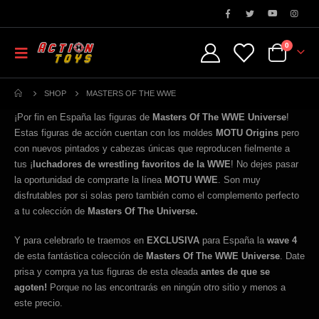
0
SHOP
MASTERS OF THE WWE
¡Por fin en España las figuras de
Masters Of The WWE Universe
!
Estas figuras de acción cuentan con los moldes
MOTU Origins
pero
con nuevos pintados y cabezas únicas que reproducen fielmente a
tus ¡
luchadores de wrestling favoritos de la WWE
! No dejes pasar
la oportunidad de comprarte la línea
MOTU WWE
. Son muy
disfrutables por si solas pero también como el complemento perfecto
a tu colección de
Masters Of The Universe.
Y para celebrarlo te traemos en
EXCLUSIVA
para España la
wave 4
de esta fantástica colección de
Masters Of The WWE Universe
. Date
prisa y compra ya tus figuras de esta oleada
antes de que se
agoten!
Porque no las encontrarás en ningún otro sitio y menos a
este precio.