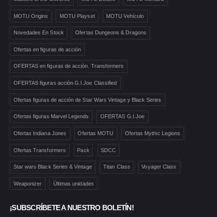
MOTU Origins
MOTU Playset
MOTU Vehículo
Novedades En Stock
Ofertas Dungeons & Dragons
Ofertas en figuras de acción
OFERTAS en figuras de acción. Transformers
OFERTAS figuras acción G.I.Joe Classified
Ofertas figuras de acción de Star Wars Vintage y Black Series
Ofertas figuras Marvel Legends
OFERTAS G.I.Joe
Ofertas Indiana Jones
Ofertas MOTU
Ofertas Mythic Legions
Ofertas Transformers
Pack
SDCC
Star wars Black Series & Vintage
Titan Class
Voyager Class
Weaponizer
Últimas unidades
¡SUBSCRÍBETE A NUESTRO BOLETÍN!