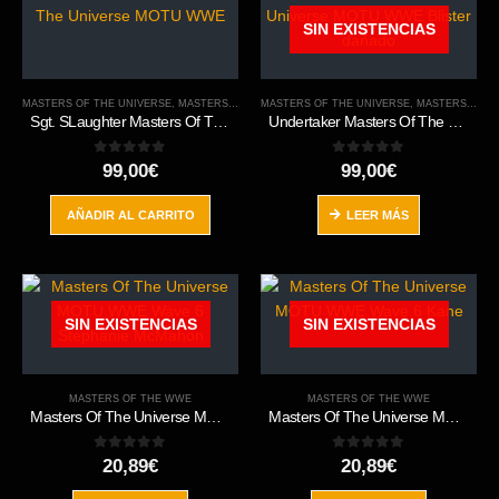
SIN EXISTENCIAS
MASTERS OF THE UNIVERSE
,
MASTERS OF THE WWE
MASTERS OF THE UNIVERSE
,
ORIGINS
,
MASTERS OF THE WWE
Sgt. SLaughter Masters Of The Universe MOTU WWE
Undertaker Masters Of The Universe MOTU WWE Blister dañado
0
out of 5
0
out of 5
99,00
€
99,00
€
AÑADIR AL CARRITO
LEER MÁS
SIN EXISTENCIAS
SIN EXISTENCIAS
MASTERS OF THE WWE
MASTERS OF THE WWE
Masters Of The Universe MOTU WWE Wave 6 Stephanie McMahon
Masters Of The Universe MOTU WWE Wave 6 Kane
0
out of 5
0
out of 5
20,89
€
20,89
€