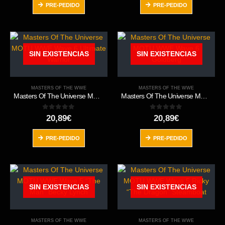
PRE-PEDIDO
PRE-PEDIDO
SIN EXISTENCIAS
SIN EXISTENCIAS
MASTERS OF THE WWE
MASTERS OF THE WWE
Masters Of The Universe MOTU WWE Wave 6 Ultimate Warrior
Masters Of The Universe MOTU WWE Wave 6 Goldberg
0
out of 5
0
out of 5
20,89
€
20,89
€
PRE-PEDIDO
PRE-PEDIDO
SIN EXISTENCIAS
SIN EXISTENCIAS
MASTERS OF THE WWE
MASTERS OF THE WWE