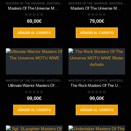
MASTERS OF THE UNIVERSE
,
MASTERS OF THE WWE
MASTERS OF THE UNIVERSE
,
ORIGINS
,
MASTERS OF THE WWE
Masters Of The Universe MOTU WWE Wave 4 Seth Rollins
Masters Of The Universe MOTU WWE Wave 4 Bray Wyatt “The Fiend”
0
out of 5
0
out of 5
69,00
€
79,00
€
AÑADIR AL CARRITO
AÑADIR AL CARRITO
MASTERS OF THE UNIVERSE
,
MASTERS OF THE WWE
MASTERS OF THE UNIVERSE
,
ORIGINS
,
MASTERS OF THE WWE
Ultimate Warrior Masters Of The Universe MOTU WWE
The Rock Masters Of The Universe MOTU WWE Blister dañado
0
out of 5
0
out of 5
99,00
€
99,00
€
AÑADIR AL CARRITO
AÑADIR AL CARRITO