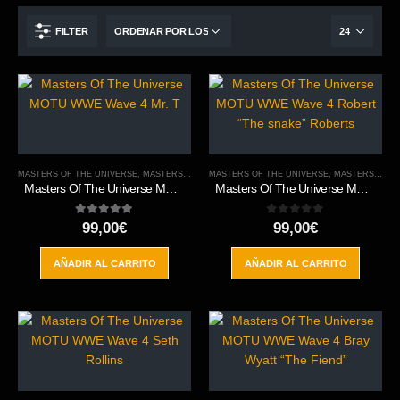
FILTER
MASTERS OF THE UNIVERSE
,
MASTERS OF THE WWE
MASTERS OF THE UNIVERSE
,
ORIGINS
,
MASTERS OF THE WWE
Masters Of The Universe MOTU WWE Wave 4 Mr. T
Masters Of The Universe MOTU WWE Wave 4 Robert “The snake” Roberts
5.00
out of 5
0
out of 5
99,00
€
99,00
€
AÑADIR AL CARRITO
AÑADIR AL CARRITO