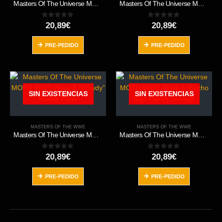
Masters Of The Universe MOTU WWE Wave 5 “The Man” Becky Lynch
Masters Of The Universe MOTU WWE Wave 5 Ricky “The Dragon” Steamboat
0
out of 5
0
out of 5
20,89
€
20,89
€
PRE-PEDIDO
PRE-PEDIDO
SIN EXISTENCIAS
SIN EXISTENCIAS
MASTERS OF THE WWE
MASTERS OF THE WWE
Masters Of The Universe MOTU WWE Wave 5 “Rowdy” Roddy Piper
Masters Of The Universe MOTU WWE Wave 5 Macho Man Randy Savage
0
out of 5
0
out of 5
20,89
€
20,89
€
PRE-PEDIDO
PRE-PEDIDO