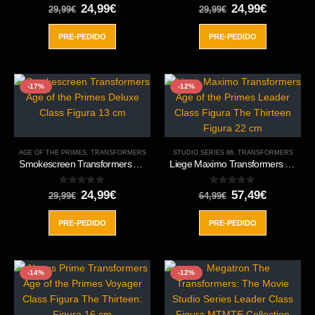
0
out of 5
0
out of 5
El
El
El
El
24,99
€
24,99
€
29,99
€
29,99
€
precio
precio
precio
precio
original
actual
original
actual
PRE-PEDIDO
PRE-PEDIDO
era:
es:
era:
es:
29,99€.
24,99€.
29,99€.
24,99€.
-17%
-12%
AGE OF THE PRIMES
,
TRANSFORMERS
STUDIO SERIES 86
,
TRANSFORMERS
Smokescreen Transformers Age of the Primes Deluxe Class Figura 13 cm
Liege Maximo Transformers Age of the Primes Leader Class Figura The Thirteen Figura 22 cm
0
out of 5
0
out of 5
El
El
El
El
24,99
€
57,49
€
29,99
€
64,99
€
precio
precio
precio
precio
original
actual
original
actual
PRE-PEDIDO
PRE-PEDIDO
era:
es:
era:
es:
29,99€.
24,99€.
64,99€.
57,49€.
-14%
-12%