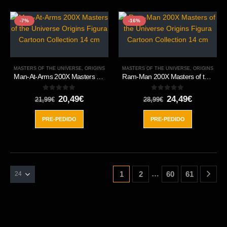
-7%
-16%
MASTERS OF THE UNIVERSE
,
ORIGINS
MASTERS OF THE UNIVERSE
,
ORIGINS
Man-At-Arms 200X Masters of the Universe Origins Figura Cartoon Collection 14 cm
Ram-Man 200X Masters of the Universe Origins Figura Cartoon Collection 14 cm
0
out of 5
0
out of 5
El
El
El
El
20,49
€
24,49
€
21,99
€
28,99
€
precio
precio
precio
precio
original
actual
original
actual
PRE-PEDIDO
PRE-PEDIDO
era:
es:
era:
es:
21,99€.
20,49€.
28,99€.
24,49€.
…
1
2
60
61