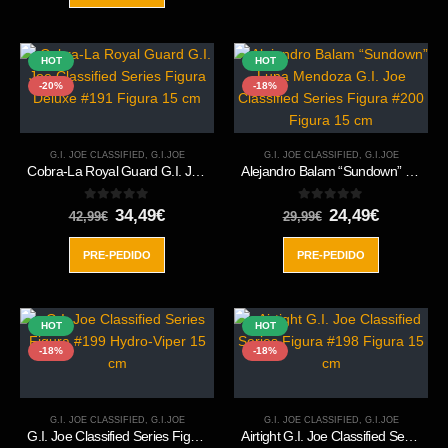
64,99€.
57,49€.
HOT
HOT
-20%
-18%
G.I. JOE CLASSIFIED
,
G.I.JOE
G.I. JOE CLASSIFIED
,
G.I.JOE
Cobra-La Royal Guard G.I. Joe Classified Series Figura Deluxe #191 Figura 15 cm
Alejandro Balam “Sundown” Luna Mendoza G.I. Joe Classified Series Figura #200 Figura 15 cm
0
out of 5
0
out of 5
El
El
El
El
34,49
€
24,49
€
42,99
€
29,99
€
precio
precio
precio
precio
original
actual
original
actual
PRE-PEDIDO
PRE-PEDIDO
era:
es:
era:
es:
42,99€.
34,49€.
29,99€.
24,49€.
HOT
HOT
-18%
-18%
G.I. JOE CLASSIFIED
,
G.I.JOE
G.I. JOE CLASSIFIED
,
G.I.JOE
G.I. Joe Classified Series Figura #199 Hydro-Viper 15 cm
Airtight G.I. Joe Classified Series Figura #198 Figura 15 cm