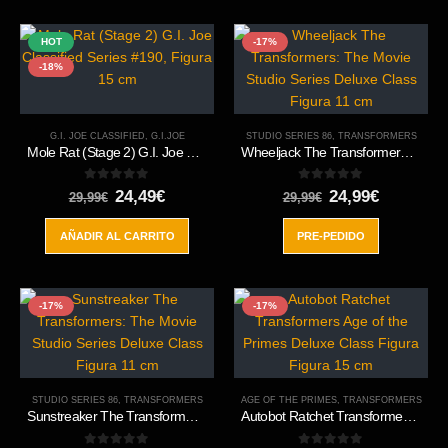
HOT
-17%
-18%
G.I. JOE CLASSIFIED
,
G.I.JOE
STUDIO SERIES 86
,
TRANSFORMERS
Mole Rat (Stage 2) G.I. Joe Classified Series #190, Figura 15 cm
Wheeljack The Transformers: The Movie Studio Series Deluxe Class Figura 11 cm
0
out of 5
0
out of 5
El
El
El
El
24,49
€
24,99
€
29,99
€
29,99
€
precio
precio
precio
precio
original
actual
original
actual
AÑADIR AL CARRITO
PRE-PEDIDO
era:
es:
era:
es:
29,99€.
24,49€.
29,99€.
24,99€.
-17%
-17%
STUDIO SERIES 86
,
TRANSFORMERS
AGE OF THE PRIMES
,
TRANSFORMERS
Sunstreaker The Transformers: The Movie Studio Series Deluxe Class Figura 11 cm
Autobot Ratchet Transformers Age of the Primes Deluxe Class Figura Figura 15 cm