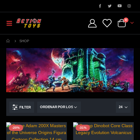
0
SHOP
FILTER
-20%
-31%