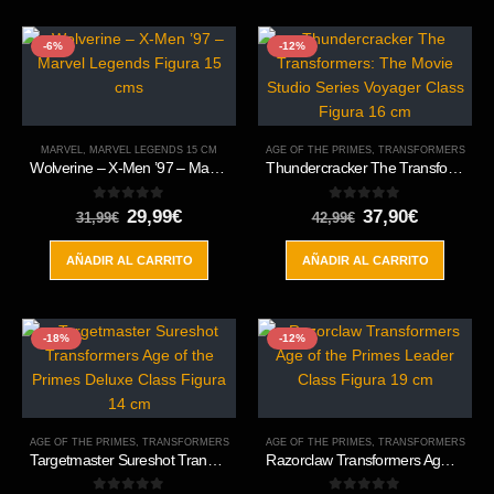
-6%
-12%
MARVEL
,
MARVEL LEGENDS 15 CM
AGE OF THE PRIMES
,
TRANSFORMERS
Wolverine – X-Men ’97 – Marvel Legends Figura 15 cms
Thundercracker The Transformers: The Movie Studio Series Voyager Class Figura 16 cm
0
out of 5
0
out of 5
El
El
El
El
29,99
€
37,90
€
31,99
€
42,99
€
precio
precio
precio
precio
original
actual
original
actual
AÑADIR AL CARRITO
AÑADIR AL CARRITO
era:
es:
era:
es:
31,99€.
29,99€.
42,99€.
37,90€.
-18%
-12%
AGE OF THE PRIMES
,
TRANSFORMERS
AGE OF THE PRIMES
,
TRANSFORMERS
Targetmaster Sureshot Transformers Age of the Primes Deluxe Class Figura 14 cm
Razorclaw Transformers Age of the Primes Leader Class Figura 19 cm