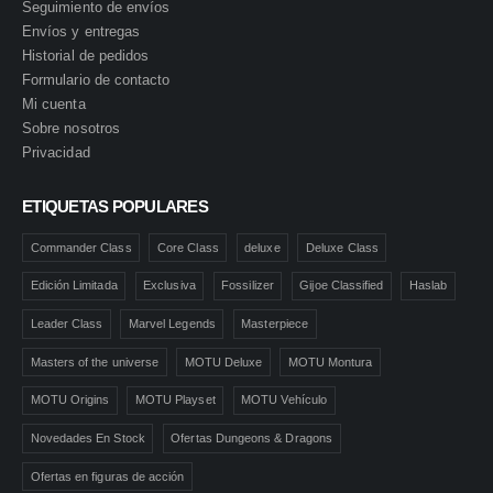
Seguimiento de envíos
Envíos y entregas
Historial de pedidos
Formulario de contacto
Mi cuenta
Sobre nosotros
Privacidad
ETIQUETAS POPULARES
Commander Class
Core Class
deluxe
Deluxe Class
Edición Limitada
Exclusiva
Fossilizer
Gijoe Classified
Haslab
Leader Class
Marvel Legends
Masterpiece
Masters of the universe
MOTU Deluxe
MOTU Montura
MOTU Origins
MOTU Playset
MOTU Vehículo
Novedades En Stock
Ofertas Dungeons & Dragons
Ofertas en figuras de acción