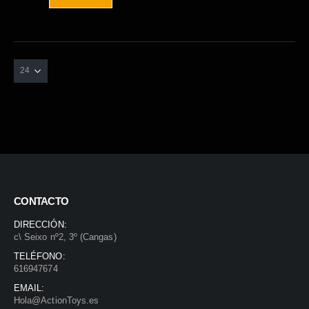
era:
es:
59,95€.
29,00€.
CONTACTO
DIRECCIÓN:
c\ Seixo nº2, 3º (Cangas)
TELÉFONO:
616947674
EMAIL:
Hola@ActionToys.es