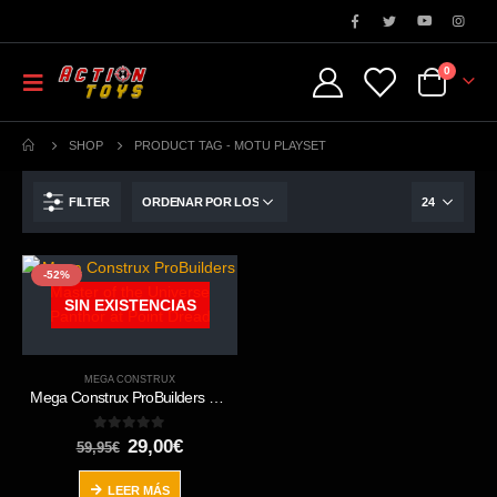
0
SHOP
PRODUCT TAG -
MOTU PLAYSET
FILTER
-52%
SIN EXISTENCIAS
MEGA CONSTRUX
Mega Construx ProBuilders Master of the Universe Panthor at Point Dread
0
out of 5
El
El
29,00
€
59,95
€
precio
precio
original
actual
LEER MÁS