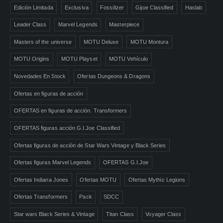
Edición Limitada
Exclusiva
Fossilizer
Gijoe Classified
Haslab
Leader Class
Marvel Legends
Masterpiece
Masters of the universe
MOTU Deluxe
MOTU Montura
MOTU Origins
MOTU Playset
MOTU Vehículo
Novedades En Stock
Ofertas Dungeons & Dragons
Ofertas en figuras de acción
OFERTAS en figuras de acción. Transformers
OFERTAS figuras acción G.I.Joe Classified
Ofertas figuras de acción de Star Wars Vintage y Black Series
Ofertas figuras Marvel Legends
OFERTAS G.I.Joe
Ofertas Indiana Jones
Ofertas MOTU
Ofertas Mythic Legions
Ofertas Transformers
Pack
SDCC
Star wars Black Series & Vintage
Titan Class
Voyager Class