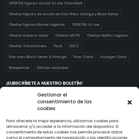
OFERTAS figuras acción G.I.Joe Classified
Ofertas figuras de acción de Star Wars Vintage y Black Series
Ofertas figuras Marvel Legends
OFERTAS G.I.Joe
Ofertas Indiana Jones
Ofertas MOTU
Ofertas Mythic Legions
Ofertas Transformers
Pack
SDCC
Star wars Black Series & Vintage
Titan Class
Voyager Class
Weaponizer
Últimas unidades
¡SUBSCRÍBETE A NUESTRO BOLETÍN!
Te mantendrás informado de las novedades y ofertas que
Gestionar el
realmente te interesan. Subscríbete aquí:
consentimiento de las
cookies
Para ofrecerte la mejor experiencia, utilizamos cookies para
almacenar y/o acceder a la información del dispositivo. El
consentimiento de estas cookies nos permite procesar datos
como el comportamiento de navegación o las identificaciones