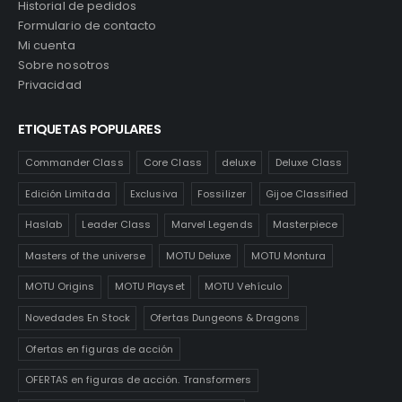
Historial de pedidos
Formulario de contacto
.
Mi cuenta
Sobre nosotros
Privacidad
ETIQUETAS POPULARES
Commander Class
Core Class
deluxe
Deluxe Class
Edición Limitada
Exclusiva
Fossilizer
Gijoe Classified
Haslab
Leader Class
Marvel Legends
Masterpiece
Masters of the universe
MOTU Deluxe
MOTU Montura
MOTU Origins
MOTU Playset
MOTU Vehículo
Novedades En Stock
Ofertas Dungeons & Dragons
Ofertas en figuras de acción
OFERTAS en figuras de acción. Transformers