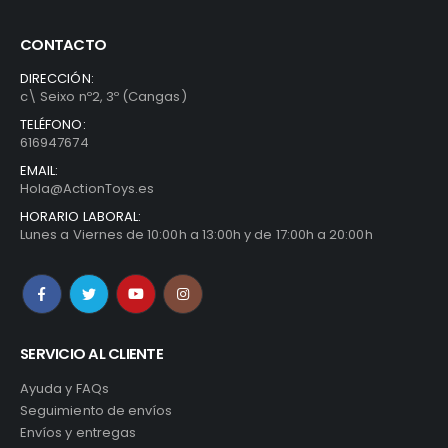
CONTACTO
DIRECCIÓN:
c\ Seixo nº2, 3º (Cangas)
TELÉFONO:
o
616947674
l
EMAIL:
Hola@ActionToys.es
€.
HORARIO LABORAL:
Lunes a Viernes de 10:00h a 13:00h y de 17:00h a 20:00h
.
o
l
SERVICIO AL CLIENTE
Ayuda y FAQs
€.
Seguimiento de envíos
Envíos y entregas