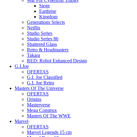
War For Cybertron Trilogy
Siege
Earthrise
Kingdom
Generations Selects
Netflix
Studio Series
Studio Series 86
Shattered Glass
Retro & Headmasters
Takara
RED: Robot Enhanced Design
G.I.Joe
OFERTAS
G.I. Joe Classified
G.I. Joe Retro
Masters Of The Universe
OFERTAS
Origins
Masterverse
Mega Construx
Masters Of The WWE
Marvel
OFERTAS
Marvel Legends 15 cm