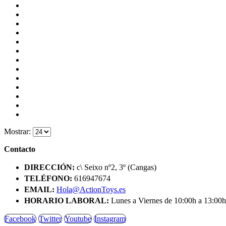
Mostrar:
Contacto
DIRECCIÓN:
c\ Seixo nº2, 3º (Cangas)
TELÉFONO:
616947674
EMAIL:
Hola@ActionToys.es
HORARIO LABORAL:
Lunes a Viernes de 10:00h a 13:00h
Facebook
Twitter
Youtube
Instagram