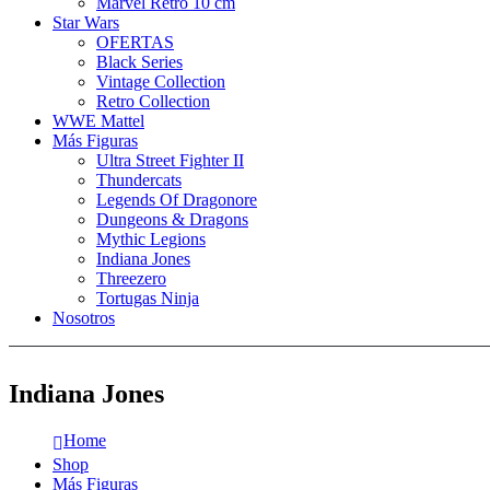
Marvel Retro 10 cm
Star Wars
OFERTAS
Black Series
Vintage Collection
Retro Collection
WWE Mattel
Más Figuras
Ultra Street Fighter II
Thundercats
Legends Of Dragonore
Dungeons & Dragons
Mythic Legions
Indiana Jones
Threezero
Tortugas Ninja
Nosotros
Indiana Jones
Home
Shop
Más Figuras