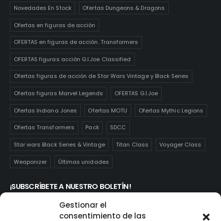
Novedades En Stock
Ofertas Dungeons & Dragons
Ofertas en figuras de acción
OFERTAS en figuras de acción. Transformers
OFERTAS figuras acción G.I.Joe Classified
Ofertas figuras de acción de Star Wars Vintage y Black Series
Ofertas figuras Marvel Legends
OFERTAS G.I.Joe
Ofertas Indiana Jones
Ofertas MOTU
Ofertas Mythic Legions
Ofertas Transformers
Pack
SDCC
Star wars Black Series & Vintage
Titan Class
Voyager Class
Weaponizer
Últimas unidades
¡SUBSCRÍBETE A NUESTRO BOLETÍN!
Te mantendrás informado de las novedades y ofertas que
Gestionar el
realmente te interesan. Subscríbete aquí:
consentimiento de las