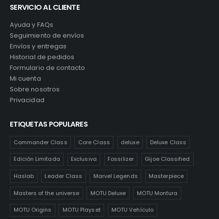
SERVICIO AL CLIENTE
Ayuda y FAQs
Seguimiento de envíos
Envíos y entregas
Historial de pedidos
Formulario de contacto
Mi cuenta
Sobre nosotros
Privacidad
ETIQUETAS POPULARES
Commander Class
Core Class
deluxe
Deluxe Class
Edición Limitada
Exclusiva
Fossilizer
Gijoe Classified
Haslab
Leader Class
Marvel Legends
Masterpiece
Masters of the universe
MOTU Deluxe
MOTU Montura
MOTU Origins
MOTU Playset
MOTU Vehículo