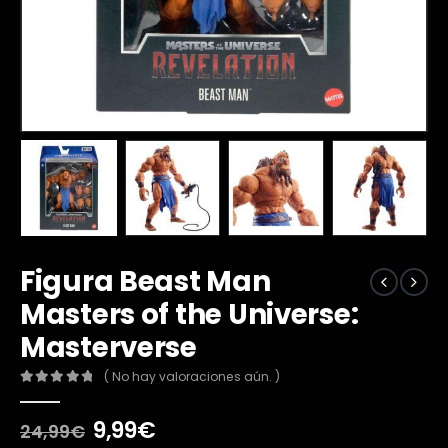
Figura Beast Man
Masters of the Universe:
Masterverse
( No hay valoraciones aún. )
0
out of 5
El
El
9,99
€
24,99
€