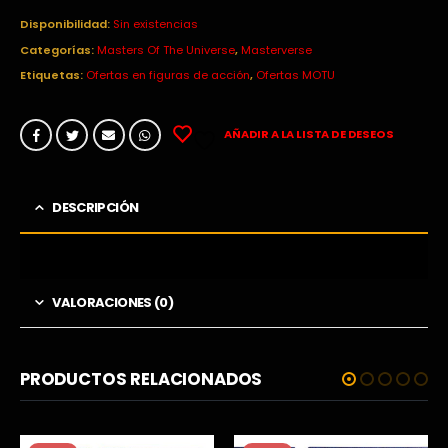
precio
precio
original
actual
Disponibilidad:
Sin existencias
era:
es:
Categorías:
Masters Of The Universe
,
Masterverse
24,99€.
9,99€.
Etiquetas:
Ofertas en figuras de acción
,
Ofertas MOTU
AÑADIR A LA LISTA DE DESEOS
DESCRIPCIÓN
VALORACIONES (0)
PRODUCTOS RELACIONADOS