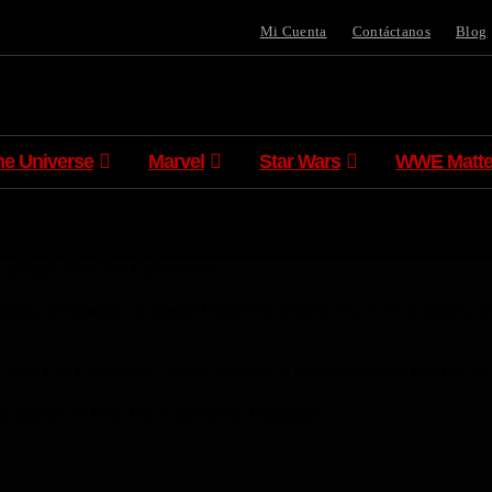
Mi Cuenta
Contáctanos
Blog
he Universe
Marvel
Star Wars
WWE Matte
a
trilogía War For Cybertron
!
mals
y
Predacons
de
¡Beast Wars!
Por primera vez en en la historia d
e
War For Cybertron
. Donde veremos el
enfrentamiento final
de tod
tus figuras de War For Cybertron: Kingdom!