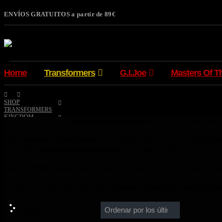
ENVÍOS GRATUITOS a partir de 89€
Home
Transformers
G.I.Joe
Masters Of T
SHOP
TRANSFORMERS
KINGDOM
¡
Transformers
Kingdom
es el capítulo final de l
Los
Autobots
y
Decepticons
se encuentran cara a cara con los
Maxi
facciones
comparten protagonismo
en la misma colección.
Además
Netflix
estrena este verano la tercera y última parte de la seri
Sin duda será un campo de batalla
¡bestial! ¡Compra y reserva ya 
Ordenar por:
FILTER