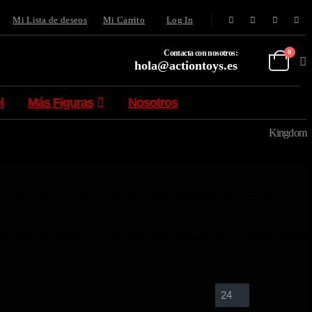
Mi Lista de deseos
Mi Carrito
Log In
Contacta con nosotros:
0
hola@actiontoys.es
l
Más Figuras
Nosotros
Kingdom
e las figuras de acción de
Transformers
Kingdom
estas cuatro
os estos personajes y mucho más como
Galvatron
y
Nemesis Prime
.
Mostrar: