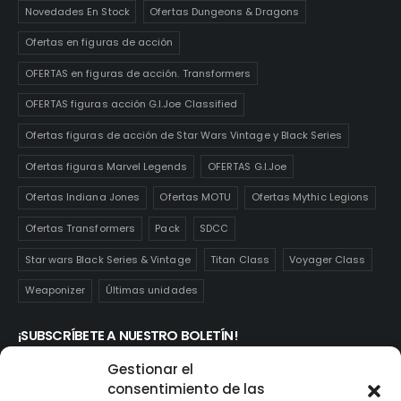
Novedades En Stock
Ofertas Dungeons & Dragons
Ofertas en figuras de acción
OFERTAS en figuras de acción. Transformers
OFERTAS figuras acción G.I.Joe Classified
Ofertas figuras de acción de Star Wars Vintage y Black Series
Ofertas figuras Marvel Legends
OFERTAS G.I.Joe
Ofertas Indiana Jones
Ofertas MOTU
Ofertas Mythic Legions
Ofertas Transformers
Pack
SDCC
Star wars Black Series & Vintage
Titan Class
Voyager Class
Weaponizer
Últimas unidades
¡SUBSCRÍBETE A NUESTRO BOLETÍN!
Te mantendrás informado de las novedades y ofertas que
Gestionar el
realmente te interesan. Subscríbete aquí:
consentimiento de las