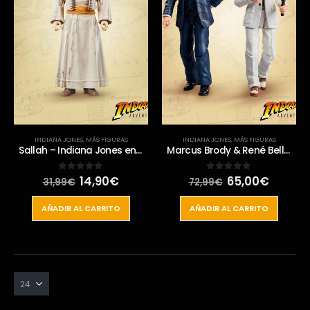
INDIANA JONES
,
MÁS FIGURAS
INDIANA JONES
,
MÁS FIGURAS
Sallah – Indiana Jones en Busca del Arca Perdida – Indiana Jones Adventure Series Figura 15 cms
Marcus Brody & René Belloq – Indiana Jones en Busca del Arca Perdida – Indiana Jones Adventure Series Figura 15 cms
El
El
El
El
14,90
€
65,00
€
0
out of 5
0
out of 5
31,99
€
72,99
€
precio
precio
precio
precio
original
actual
original
actual
AÑADIR AL CARRITO
AÑADIR AL CARRITO
era:
es:
era:
es:
31,99€.
14,90€.
72,99€.
65,00€