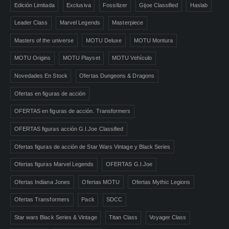
Edición Limitada
Exclusiva
Fossilizer
Gijoe Classified
Haslab
Leader Class
Marvel Legends
Masterpiece
Masters of the universe
MOTU Deluxe
MOTU Montura
MOTU Origins
MOTU Playset
MOTU Vehículo
Novedades En Stock
Ofertas Dungeons & Dragons
Ofertas en figuras de acción
OFERTAS en figuras de acción. Transformers
OFERTAS figuras acción G.I.Joe Classified
Ofertas figuras de acción de Star Wars Vintage y Black Series
Ofertas figuras Marvel Legends
OFERTAS G.I.Joe
Ofertas Indiana Jones
Ofertas MOTU
Ofertas Mythic Legions
Ofertas Transformers
Pack
SDCC
Star wars Black Series & Vintage
Titan Class
Voyager Class