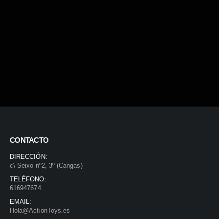
CONTACTO
DIRECCIÓN:
c\ Seixo nº2, 3º (Cangas)
TELÉFONO:
616947674
EMAIL:
Hola@ActionToys.es