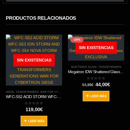
PRODUCTOS RELACIONADOS
-20%
SIN EXISTENCIAS
SIN EXISTENCIAS
SHATTERED GLASS
,
TRANSFORMERS
Megatron IDW Shattered Glass Transformers Generations Shattered Glass EXCLUSIVA
0
out of 5
El
El
44,00
€
54,99
€
precio
precio
SIEGE
,
TRANSFORMERS
,
WAR FOR CYBERTRON TRILOGY
original
actual
LEER MÁS
WFC-S52 ACID STORM WFC-S53 ION STORM AND WFC-S54 NOVA STORM RAINMAKERS 3-PACK VOYAGER CLASS TRANSFORMERS GENERATIONS WAR FOR CYBERTRON SIEGE
era:
es:
54,99€.
44,00€.
0
out of 5
119,00
€
LEER MÁS