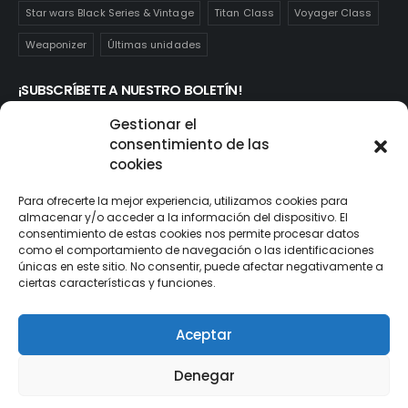
Star wars Black Series & Vintage
Titan Class
Voyager Class
Weaponizer
Últimas unidades
¡SUBSCRÍBETE A NUESTRO BOLETÍN!
Te mantendrás informado de las novedades y ofertas que
Gestionar el
realmente te interesan. Subscríbete aquí:
consentimiento de las
cookies
Para ofrecerte la mejor experiencia, utilizamos cookies para
almacenar y/o acceder a la información del dispositivo. El
consentimiento de estas cookies nos permite procesar datos
como el comportamiento de navegación o las identificaciones
únicas en este sitio. No consentir, puede afectar negativamente a
ciertas características y funciones.
Aceptar
© ActionToys.es 2021. All Rights Reserved
Denegar