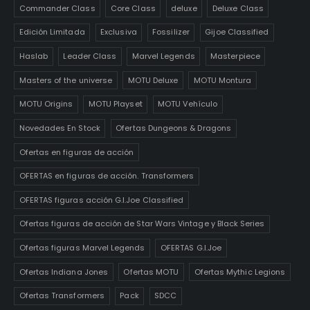
Commander Class
Core Class
deluxe
Deluxe Class
Edición Limitada
Exclusiva
Fossilizer
Gijoe Classified
Haslab
Leader Class
Marvel Legends
Masterpiece
Masters of the universe
MOTU Deluxe
MOTU Montura
MOTU Origins
MOTU Playset
MOTU Vehículo
Novedades En Stock
Ofertas Dungeons & Dragons
Ofertas en figuras de acción
OFERTAS en figuras de acción. Transformers
OFERTAS figuras acción G.I.Joe Classified
Ofertas figuras de acción de Star Wars Vintage y Black Series
Ofertas figuras Marvel Legends
OFERTAS G.I.Joe
Ofertas Indiana Jones
Ofertas MOTU
Ofertas Mythic Legions
Ofertas Transformers
Pack
SDCC