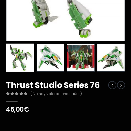
Thrust Studio Series 76
( No hay valoraciones aún. )
0
out of 5
45,00
€