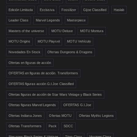
Edición Limitada
Exclusiva
Fossilizer
Gijoe Classified
Haslab
Leader Class
Marvel Legends
Masterpiece
Masters of the universe
MOTU Deluxe
MOTU Montura
MOTU Origins
MOTU Playset
MOTU Vehículo
Novedades En Stock
Ofertas Dungeons & Dragons
Ofertas en figuras de acción
OFERTAS en figuras de acción. Transformers
OFERTAS figuras acción G.I.Joe Classified
Ofertas figuras de acción de Star Wars Vintage y Black Series
Ofertas figuras Marvel Legends
OFERTAS G.I.Joe
Ofertas Indiana Jones
Ofertas MOTU
Ofertas Mythic Legions
Ofertas Transformers
Pack
SDCC
Star wars Black Series & Vintage
Titan Class
Voyager Class