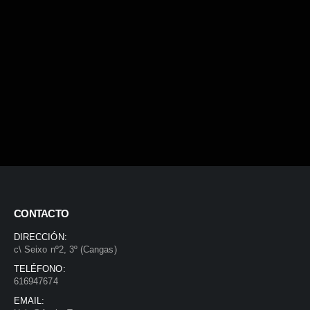
CONTACTO
DIRECCIÓN:
c\ Seixo nº2, 3º (Cangas)
TELÉFONO:
616947674
EMAIL: