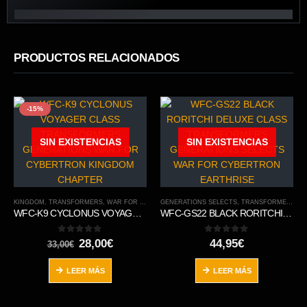
PRODUCTOS RELACIONADOS
-15%
SIN EXISTENCIAS
SIN EXISTENCIAS
KINGDOM
,
TRANSFORMERS
,
WAR FOR CYBERTRON TRILOGY
GENERATIONS SELECTS
,
TRANSFORMERS
,
W
WFC-K9 CYCLONUS VOYAGER CLASS TRANSFORMERS GENERATIONS WAR FOR CYBERTRON KINGDOM CHAPTER
WFC-GS22 BLACK RORITCHI DELUXE CLASS TRANSFORMERS GENERATIONS SELECTS WAR FOR CYBERTRON EARTHRISE
0
out of 5
0
out of 5
El
El
28,00
€
44,95
€
33,00
€
precio
precio
original
actual
LEER MÁS
LEER MÁS
era:
es:
33,00€.
28,00€.