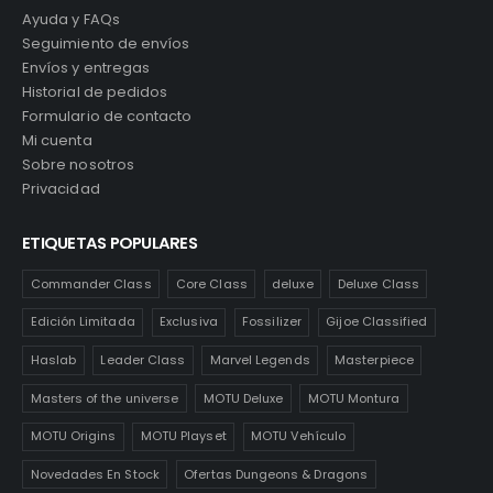
Ayuda y FAQs
Seguimiento de envíos
Envíos y entregas
Historial de pedidos
Formulario de contacto
Mi cuenta
Sobre nosotros
Privacidad
ETIQUETAS POPULARES
Commander Class
Core Class
deluxe
Deluxe Class
Edición Limitada
Exclusiva
Fossilizer
Gijoe Classified
Haslab
Leader Class
Marvel Legends
Masterpiece
Masters of the universe
MOTU Deluxe
MOTU Montura
MOTU Origins
MOTU Playset
MOTU Vehículo
Novedades En Stock
Ofertas Dungeons & Dragons