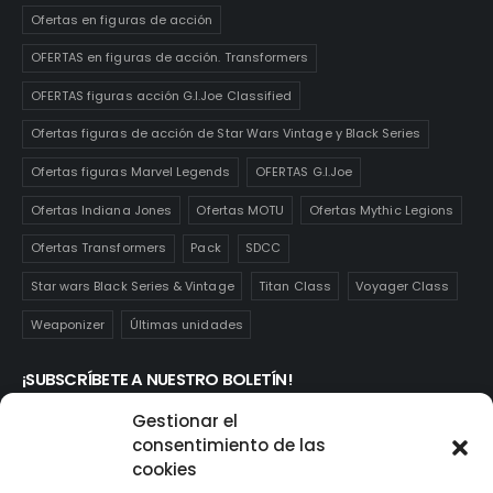
Ofertas en figuras de acción
OFERTAS en figuras de acción. Transformers
OFERTAS figuras acción G.I.Joe Classified
Ofertas figuras de acción de Star Wars Vintage y Black Series
Ofertas figuras Marvel Legends
OFERTAS G.I.Joe
Ofertas Indiana Jones
Ofertas MOTU
Ofertas Mythic Legions
Ofertas Transformers
Pack
SDCC
Star wars Black Series & Vintage
Titan Class
Voyager Class
Weaponizer
Últimas unidades
¡SUBSCRÍBETE A NUESTRO BOLETÍN!
Te mantendrás informado de las novedades y ofertas que
Gestionar el
realmente te interesan. Subscríbete aquí:
consentimiento de las
cookies