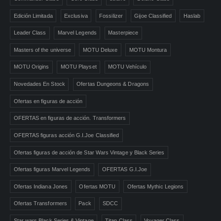
Edición Limitada
Exclusiva
Fossilizer
Gijoe Classified
Haslab
Leader Class
Marvel Legends
Masterpiece
Masters of the universe
MOTU Deluxe
MOTU Montura
MOTU Origins
MOTU Playset
MOTU Vehículo
Novedades En Stock
Ofertas Dungeons & Dragons
Ofertas en figuras de acción
OFERTAS en figuras de acción. Transformers
OFERTAS figuras acción G.I.Joe Classified
Ofertas figuras de acción de Star Wars Vintage y Black Series
Ofertas figuras Marvel Legends
OFERTAS G.I.Joe
Ofertas Indiana Jones
Ofertas MOTU
Ofertas Mythic Legions
Ofertas Transformers
Pack
SDCC
Star wars Black Series & Vintage
Titan Class
Voyager Class