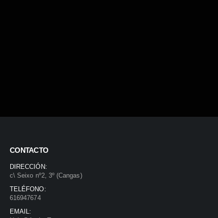
CONTACTO
DIRECCIÓN:
c\ Seixo nº2, 3º (Cangas)
TELÉFONO:
616947674
EMAIL: