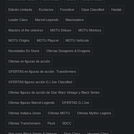
Edición Limitada
Exclusiva
Fossilizer
Gijoe Classified
Haslab
Leader Class
Marvel Legends
Masterpiece
Masters of the universe
MOTU Deluxe
MOTU Montura
MOTU Origins
MOTU Playset
MOTU Vehículo
Novedades En Stock
Ofertas Dungeons & Dragons
Ofertas en figuras de acción
OFERTAS en figuras de acción. Transformers
OFERTAS figuras acción G.I.Joe Classified
Ofertas figuras de acción de Star Wars Vintage y Black Series
Ofertas figuras Marvel Legends
OFERTAS G.I.Joe
Ofertas Indiana Jones
Ofertas MOTU
Ofertas Mythic Legions
Ofertas Transformers
Pack
SDCC
Star wars Black Series & Vintage
Titan Class
Voyager Class