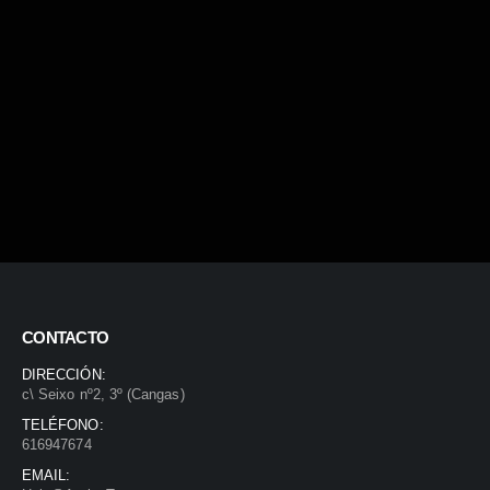
CONTACTO
DIRECCIÓN:
c\ Seixo nº2, 3º (Cangas)
TELÉFONO:
616947674
EMAIL: