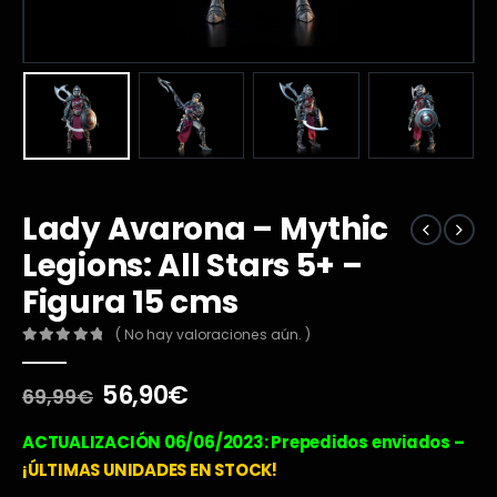
Lady Avarona – Mythic
Legions: All Stars 5+ –
Figura 15 cms
( No hay valoraciones aún. )
0
out of 5
El
El
56,90
€
69,99
€
precio
precio
original
actual
ACTUALIZACIÓN 06/06/2023: Prepedidos enviados –
era:
es:
¡ÚLTIMAS UNIDADES EN STOCK!
69,99€.
56,90€.