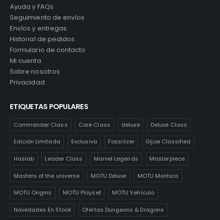
Ayuda y FAQs
Seguimiento de envíos
Envíos y entregas
Historial de pedidos
Formulario de contacto
Mi cuenta
Sobre nosotros
Privacidad
ETIQUETAS POPULARES
Commander Class
Core Class
deluxe
Deluxe Class
Edición Limitada
Exclusiva
Fossilizer
Gijoe Classified
Haslab
Leader Class
Marvel Legends
Masterpiece
Masters of the universe
MOTU Deluxe
MOTU Montura
MOTU Origins
MOTU Playset
MOTU Vehículo
Novedades En Stock
Ofertas Dungeons & Dragons