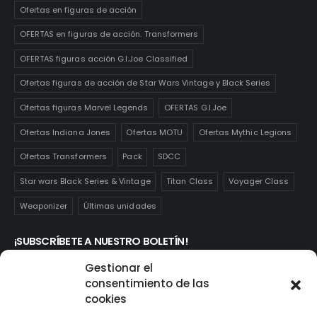
Ofertas en figuras de acción
OFERTAS en figuras de acción. Transformers
OFERTAS figuras acción G.I.Joe Classified
Ofertas figuras de acción de Star Wars Vintage y Black Series
Ofertas figuras Marvel Legends
OFERTAS G.I.Joe
Ofertas Indiana Jones
Ofertas MOTU
Ofertas Mythic Legions
Ofertas Transformers
Pack
SDCC
Star wars Black Series & Vintage
Titan Class
Voyager Class
Weaponizer
Últimas unidades
¡SUBSCRÍBETE A NUESTRO BOLETÍN!
Te mantendrás informado de las novedades y ofertas que
Gestionar el
realmente te interesan. Subscríbete aquí:
consentimiento de las
cookies