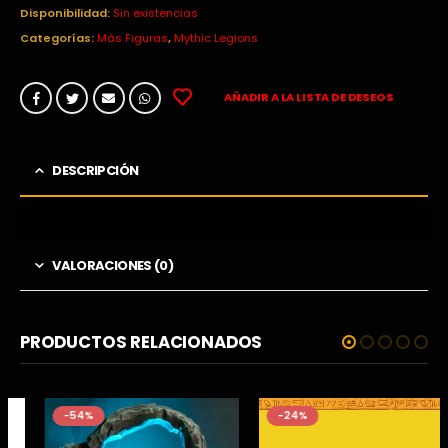
Disponibilidad:
Sin existencias
Categorías:
Más Figuras
,
Mythic Legions
AÑADIR A LA LISTA DE DESEOS
DESCRIPCIÓN
VALORACIONES (0)
PRODUCTOS RELACIONADOS
-54%
-24%