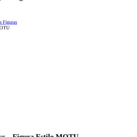
 Figuras
 MOTU
ys – Figura Estilo MOTU