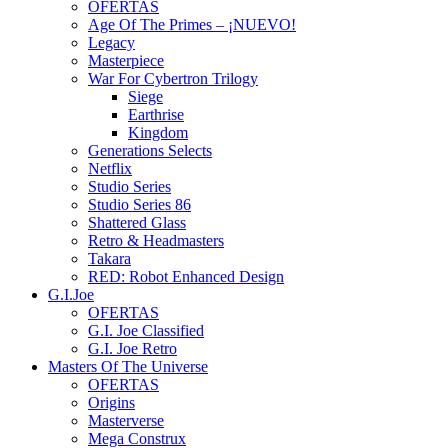
OFERTAS
Age Of The Primes – ¡NUEVO!
Legacy
Masterpiece
War For Cybertron Trilogy
Siege
Earthrise
Kingdom
Generations Selects
Netflix
Studio Series
Studio Series 86
Shattered Glass
Retro & Headmasters
Takara
RED: Robot Enhanced Design
G.I.Joe
OFERTAS
G.I. Joe Classified
G.I. Joe Retro
Masters Of The Universe
OFERTAS
Origins
Masterverse
Mega Construx