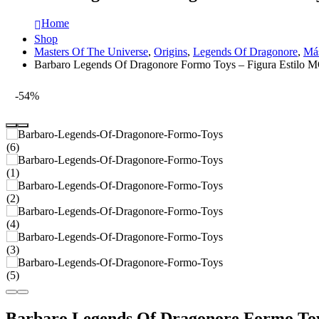
Home
Shop
Masters Of The Universe
,
Origins
,
Legends Of Dragonore
,
Más
Barbaro Legends Of Dragonore Formo Toys – Figura Estilo
-54%
Barbaro Legends Of Dragonore Formo To