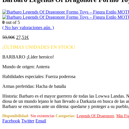
0
out of 5
( No hay valoraciones aún. )
El
El
59,90
€
27,51
€
precio
precio
¡ÚLTIMAS UNIDADES EN STOCK!
original
actual
era:
es:
BARBARO ¡Líder heroico!
59,90€.
27,51€.
Mundo de origen: Anterra
Habilidades especiales: Fuerza poderosa
Armas preferidas: Hacha de batalla
Historia: Barbaro es el mayor guerrero de todas las Lowwa Landas. Nun
diosa de un mundo lejano le han llevado a Darkazia en busca de las ant
Barbaro se encuentra ante un dilema: quedarse y proteger a su pueblo,
Disponibilidad:
Sin existencias
Categorías:
Legends Of Dragonore
,
Más Fig
Facebook
Twitter
Email