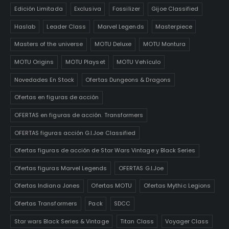
Edición Limitada
Exclusiva
Fossilizer
Gijoe Classified
Haslab
Leader Class
Marvel Legends
Masterpiece
Masters of the universe
MOTU Deluxe
MOTU Montura
MOTU Origins
MOTU Playset
MOTU Vehículo
Novedades En Stock
Ofertas Dungeons & Dragons
Ofertas en figuras de acción
OFERTAS en figuras de acción. Transformers
OFERTAS figuras acción G.I.Joe Classified
Ofertas figuras de acción de Star Wars Vintage y Black Series
Ofertas figuras Marvel Legends
OFERTAS G.I.Joe
Ofertas Indiana Jones
Ofertas MOTU
Ofertas Mythic Legions
Ofertas Transformers
Pack
SDCC
Star wars Black Series & Vintage
Titan Class
Voyager Class