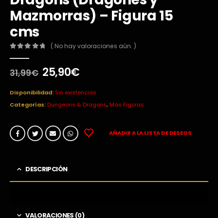
Mazmorras) – Figura 15
cms
( No hay valoraciones aún. )
0
out of 5
El
El
25,90
€
31,99
€
precio
precio
original
actual
Disponibilidad:
Sin existencias
era:
es:
Categorías:
Dungeons & Dragons
,
Más Figuras
31,99€.
25,90€.
AÑADIR A LA LISTA DE DESEOS
DESCRIPCIÓN
VALORACIONES (0)