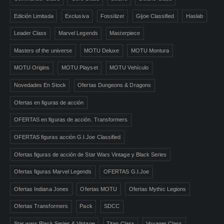
Edición Limitada
Exclusiva
Fossilizer
Gijoe Classified
Haslab
Leader Class
Marvel Legends
Masterpiece
Masters of the universe
MOTU Deluxe
MOTU Montura
MOTU Origins
MOTU Playset
MOTU Vehículo
Novedades En Stock
Ofertas Dungeons & Dragons
Ofertas en figuras de acción
OFERTAS en figuras de acción. Transformers
OFERTAS figuras acción G.I.Joe Classified
Ofertas figuras de acción de Star Wars Vintage y Black Series
Ofertas figuras Marvel Legends
OFERTAS G.I.Joe
Ofertas Indiana Jones
Ofertas MOTU
Ofertas Mythic Legions
Ofertas Transformers
Pack
SDCC
Star wars Black Series & Vintage
Titan Class
Voyager Class