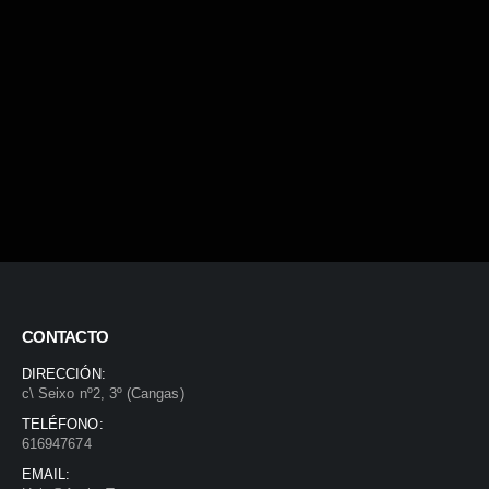
CONTACTO
DIRECCIÓN:
c\ Seixo nº2, 3º (Cangas)
TELÉFONO:
616947674
EMAIL: