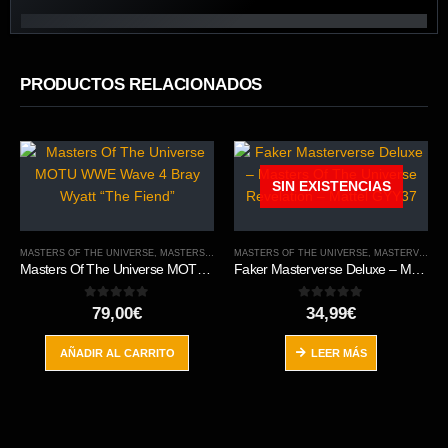
PRODUCTOS RELACIONADOS
SIN EXISTENCIAS
MASTERS OF THE UNIVERSE
,
MASTERS OF THE WWE
MASTERS OF THE UNIVERSE
,
ORIGINS
,
MASTERVERSE
Masters Of The Universe MOTU WWE Wave 4 Bray Wyatt “The Fiend”
Faker Masterverse Deluxe – Masters Of The Universe Revelation – Mattel GYY37
0
out of 5
0
out of 5
79,00
€
34,99
€
AÑADIR AL CARRITO
LEER MÁS