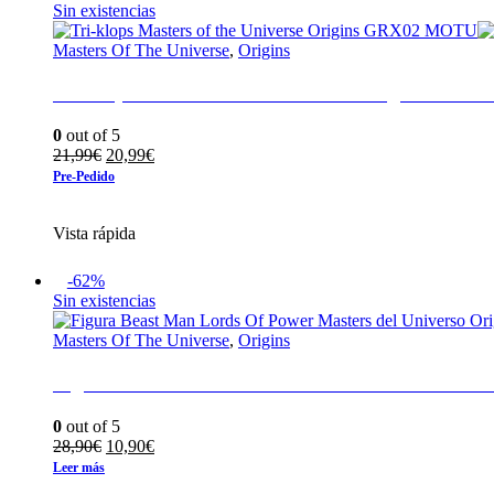
Sin existencias
Masters Of The Universe
,
Origins
Tri-klops Masters of the Universe Origins GR
0
out of 5
El
El
21,99
€
20,99
€
precio
precio
Pre-Pedido
original
actual
era:
es:
Vista rápida
21,99€.
20,99€.
-62%
Sin existencias
Masters Of The Universe
,
Origins
Figura Beast Man Lords Of Power Masters del U
0
out of 5
El
El
28,90
€
10,90
€
precio
precio
Leer más
original
actual