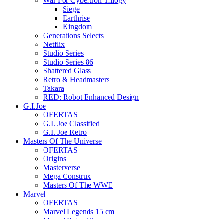
War For Cybertron Trilogy
Siege
Earthrise
Kingdom
Generations Selects
Netflix
Studio Series
Studio Series 86
Shattered Glass
Retro & Headmasters
Takara
RED: Robot Enhanced Design
G.I.Joe
OFERTAS
G.I. Joe Classified
G.I. Joe Retro
Masters Of The Universe
OFERTAS
Origins
Masterverse
Mega Construx
Masters Of The WWE
Marvel
OFERTAS
Marvel Legends 15 cm