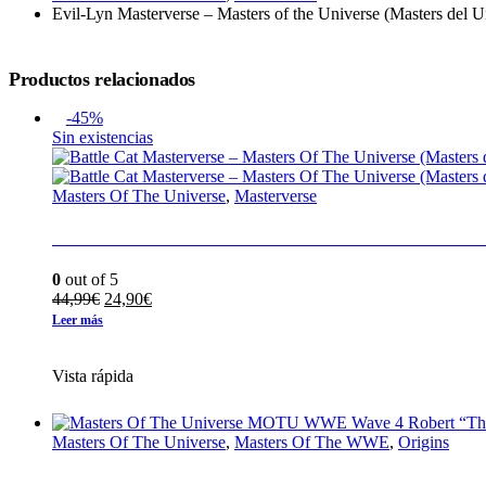
Evil-Lyn Masterverse – Masters of the Universe (Masters del 
Productos relacionados
-45%
Sin existencias
Masters Of The Universe
,
Masterverse
Battle Cat Masterverse – Masters Of The Univer
0
out of 5
El
El
44,99
€
24,90
€
precio
precio
Leer más
original
actual
era:
es:
Vista rápida
44,99€.
24,90€.
Masters Of The Universe
,
Masters Of The WWE
,
Origins
Masters Of The Universe MOTU WWE Wave 4 R