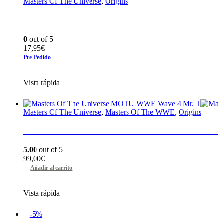
Masters Of The Universe
,
Origins
Webstor Origins Masters del Universo Origins Ma
0
out of 5
17,95
€
Pre-Pedido
Vista rápida
Masters Of The Universe
,
Masters Of The WWE
,
Origins
Masters Of The Universe MOTU WWE Wave 4 
5.00
out of 5
99,00
€
Añadir al carrito
Vista rápida
-5%