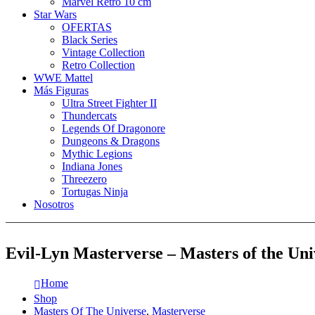
Marvel Retro 10 cm
Star Wars
OFERTAS
Black Series
Vintage Collection
Retro Collection
WWE Mattel
Más Figuras
Ultra Street Fighter II
Thundercats
Legends Of Dragonore
Dungeons & Dragons
Mythic Legions
Indiana Jones
Threezero
Tortugas Ninja
Nosotros
Evil-Lyn Masterverse – Masters of the Un
Home
Shop
Masters Of The Universe
,
Masterverse