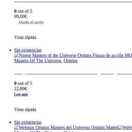
0
out of 5
99,00
€
Añadir al carrito
Vista rápida
Sin existencias
Masters Of The Universe
,
Origins
Ninjor Masters of the Universe Origins Figura
0
out of 5
22,89
€
Leer más
Vista rápida
Sin existencias