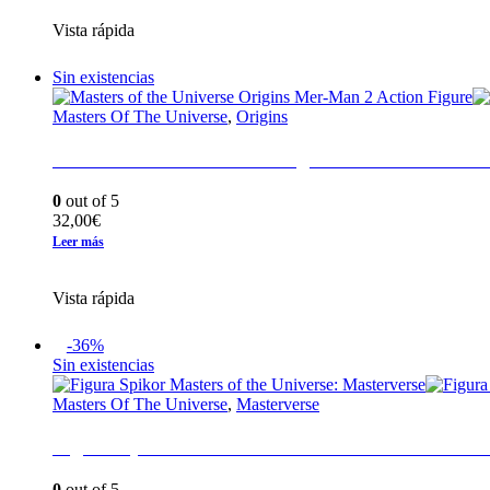
era:
es:
Vista rápida
28,90€.
10,90€.
Sin existencias
Masters Of The Universe
,
Origins
Masters of the Universe Origins Mer-Man 2 Acti
0
out of 5
32,00
€
Leer más
Vista rápida
-36%
Sin existencias
Masters Of The Universe
,
Masterverse
Figura Spikor Masters of the Universe: Masterve
0
out of 5