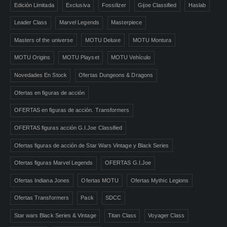
Edición Limitada
Exclusiva
Fossilizer
Gijoe Classified
Haslab
Leader Class
Marvel Legends
Masterpiece
Masters of the universe
MOTU Deluxe
MOTU Montura
MOTU Origins
MOTU Playset
MOTU Vehículo
Novedades En Stock
Ofertas Dungeons & Dragons
Ofertas en figuras de acción
OFERTAS en figuras de acción. Transformers
OFERTAS figuras acción G.I.Joe Classified
Ofertas figuras de acción de Star Wars Vintage y Black Series
Ofertas figuras Marvel Legends
OFERTAS G.I.Joe
Ofertas Indiana Jones
Ofertas MOTU
Ofertas Mythic Legions
Ofertas Transformers
Pack
SDCC
Star wars Black Series & Vintage
Titan Class
Voyager Class