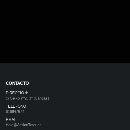
CONTACTO
DIRECCIÓN:
c\ Seixo nº2, 3º (Cangas)
TELÉFONO:
616947674
EMAIL:
Hola@ActionToys.es