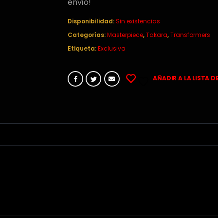
era:
es:
envío!
132,00€.
99,00€.
Disponibilidad:
Sin existencias
Categorías:
Masterpiece
,
Takara
,
Transformers
Etiqueta:
Exclusiva
AÑADIR A LA LISTA D