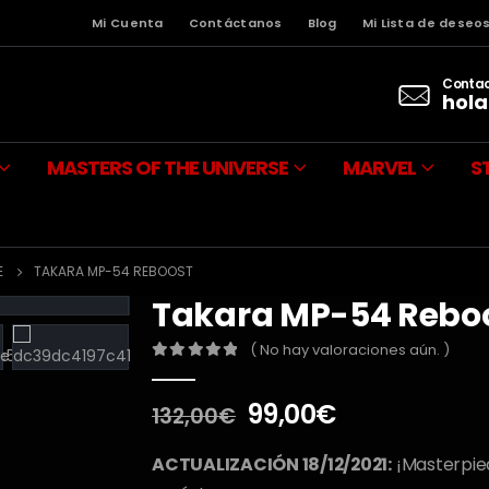
Mi Cuenta
Contáctanos
Blog
Mi Lista de deseo
Contac
hola
MASTERS OF THE UNIVERSE
MARVEL
S
E
TAKARA MP-54 REBOOST
Takara MP-54 Rebo
( No hay valoraciones aún. )
0
out of 5
El
El
99,00
€
132,00
€
precio
precio
original
actual
ACTUALIZACIÓN 18/12/2021:
¡Masterpiec