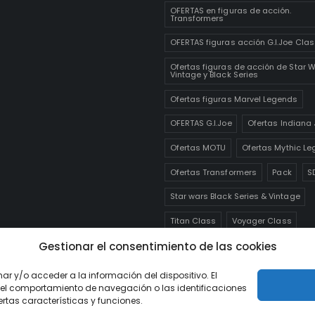
OFERTAS en figuras de acción.
Transformers
OFERTAS figuras acción G.I.Joe Clas
Ofertas figuras de acción de Star 
Vintage y Black Series
Ofertas figuras Marvel Legends
OFERTAS G.I.Joe
Ofertas Indiana
Ofertas MOTU
Ofertas Mythic Le
Ofertas Transformers
Pack
S
Star wars Black Series & Vintage
Titan Class
Voyager Class
Gestionar el consentimiento de las cookies
Weaponizer
Últimas unidades
ar y/o acceder a la información del dispositivo. El
el comportamiento de navegación o las identificaciones
ertas características y funciones.