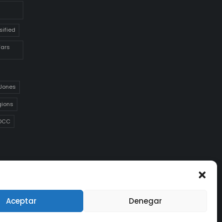
sified
Wars
 Jones
gions
DCC
Aceptar
Denegar