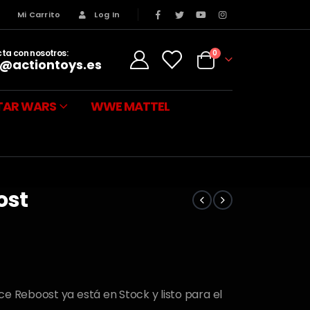
s
Mi Carrito
Log In
ta con nosotros:
0
@actiontoys.es
TAR WARS
WWE MATTEL
ost
e Reboost ya está en Stock y listo para el