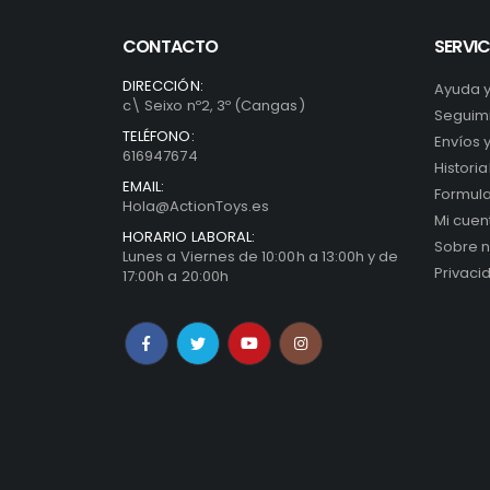
CONTACTO
SERVIC
DIRECCIÓN:
Ayuda 
c\ Seixo nº2, 3º (Cangas)
Seguimi
TELÉFONO:
Envíos 
616947674
Histori
EMAIL:
Formula
Hola@ActionToys.es
Mi cuen
HORARIO LABORAL:
Sobre n
Lunes a Viernes de 10:00h a 13:00h y de
Privaci
17:00h a 20:00h