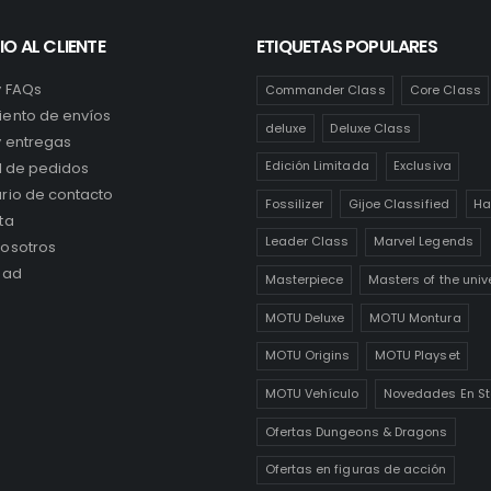
IO AL CLIENTE
ETIQUETAS POPULARES
y FAQs
Commander Class
Core Class
ento de envíos
deluxe
Deluxe Class
y entregas
Edición Limitada
Exclusiva
al de pedidos
rio de contacto
Fossilizer
Gijoe Classified
Ha
ta
Leader Class
Marvel Legends
osotros
dad
Masterpiece
Masters of the univ
MOTU Deluxe
MOTU Montura
MOTU Origins
MOTU Playset
MOTU Vehículo
Novedades En St
Ofertas Dungeons & Dragons
Ofertas en figuras de acción