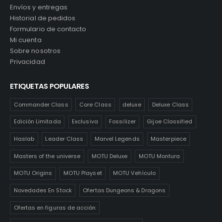
Envíos y entregas
Historial de pedidos
Formulario de contacto
Mi cuenta
Sobre nosotros
Privacidad
ETIQUETAS POPULARES
Commander Class
Core Class
deluxe
Deluxe Class
Edición Limitada
Exclusiva
Fossilizer
Gijoe Classified
Haslab
Leader Class
Marvel Legends
Masterpiece
Masters of the universe
MOTU Deluxe
MOTU Montura
MOTU Origins
MOTU Playset
MOTU Vehículo
Novedades En Stock
Ofertas Dungeons & Dragons
Ofertas en figuras de acción