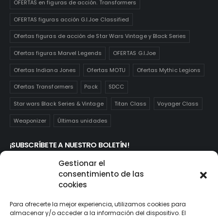
OFERTAS en figuras de acción. Transformers
OFERTAS figuras acción G.I.Joe Classified
Ofertas figuras de acción de Star Wars Vintage y Black Series
Ofertas figuras Marvel Legends
OFERTAS G.I.Joe
Ofertas Indiana Jones
Ofertas MOTU
Ofertas Mythic Legions
Ofertas Transformers
Pack
SDCC
Star wars Black Series & Vintage
Titan Class
Voyager Class
Weaponizer
Últimas unidades
¡SUBSCRÍBETE A NUESTRO BOLETÍN!
Te mantendrás informado de las novedades y ofertas que
Gestionar el
realmente te interesan. Subscríbete aquí:
consentimiento de las
cookies
Para ofrecerte la mejor experiencia, utilizamos cookies para
almacenar y/o acceder a la información del dispositivo. El