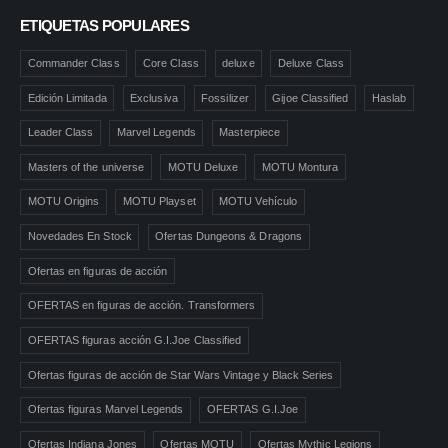
ETIQUETAS POPULARES
Commander Class
Core Class
deluxe
Deluxe Class
Edición Limitada
Exclusiva
Fossilizer
Gijoe Classified
Haslab
Leader Class
Marvel Legends
Masterpiece
Masters of the universe
MOTU Deluxe
MOTU Montura
MOTU Origins
MOTU Playset
MOTU Vehículo
Novedades En Stock
Ofertas Dungeons & Dragons
Ofertas en figuras de acción
OFERTAS en figuras de acción. Transformers
OFERTAS figuras acción G.I.Joe Classified
Ofertas figuras de acción de Star Wars Vintage y Black Series
Ofertas figuras Marvel Legends
OFERTAS G.I.Joe
Ofertas Indiana Jones
Ofertas MOTU
Ofertas Mythic Legions