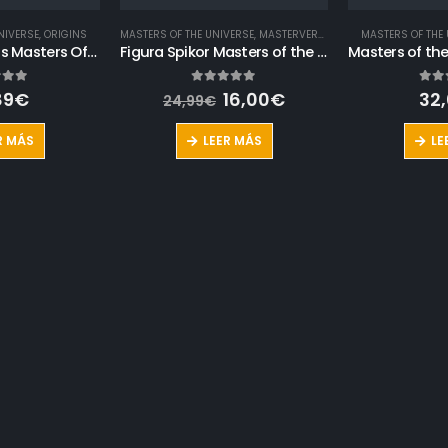
NIVERSE
,
ORIGINS
MASTERS OF THE UNIVERSE
,
MASTERVERSE
MASTERS OF THE
Mer-Man Origins Masters Of The Universe Figura de acción
Figura Spikor Masters of the Universe: Masterverse
El
El
of 5
0
out of 5
0
out
89
€
16,00
€
32
24,99
€
precio
precio
original
actual
R MÁS
LEER MÁS
LE
era:
es:
24,99€.
16,00€.