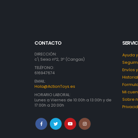
CONTACTO
SERVIC
DIRECCIÓN:
Ayuda y
c\ Seixo nº2, 3º (Cangas)
Seguimi
TELÉFONO:
Envíos 
616947674
Histori
EMAIL:
Formula
Hola@ActionToys.es
Mi cuen
HORARIO LABORAL:
Sobre n
Lunes a Viernes de 10:00h a 13:00h y de
17:00h a 20:00h
Privaci