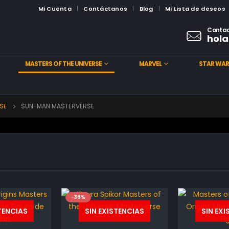
Mi Cuenta
Contáctanos
Blog
Mi Lista de deseos
Contac
hola
MASTERS OF THE UNIVERSE
MARVEL
STAR WAR
SE
SUN-MAN MASTERVERSE
-36%
TENCIAS
SIN EXISTENCIAS
SIN EX