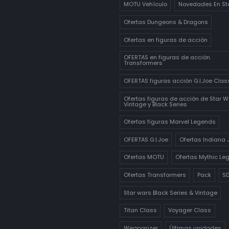
MOTU Vehículo
Novedades En St
Ofertas Dungeons & Dragons
Ofertas en figuras de acción
OFERTAS en figuras de acción.
Transformers
OFERTAS figuras acción G.I.Joe Class
Ofertas figuras de acción de Star W
Vintage y Black Series
Ofertas figuras Marvel Legends
OFERTAS G.I.Joe
Ofertas Indiana 
Ofertas MOTU
Ofertas Mythic Le
Ofertas Transformers
Pack
S
Star wars Black Series & Vintage
Titan Class
Voyager Class
Weaponizer
Últimas unidades