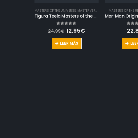
MASTERS OF THE UNIVERSE
,
MASTERVERSE
MASTERS OF THE U
Figura Teela Masters of the Universe: Masterverse
El
El
0
out of 5
0
out 
12,95
€
22,
24,99
€
precio
precio
original
actual
LEER MÁS
LEE
era:
es:
24,99€.
12,95€.