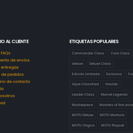
IO AL CLIENTE
ETIQUETAS POPULARES
 FAQs
Commander Class
Core Class
ento de envíos
deluxe
Deluxe Class
y entregas
Edición Limitada
Exclusiva
Fo
al de pedidos
rio de contacto
Gijoe Classified
Haslab
ta
Leader Class
Marvel Legends
osotros
dad
Masterpiece
Masters of the univ
MOTU Deluxe
MOTU Montura
MOTU Origins
MOTU Playset