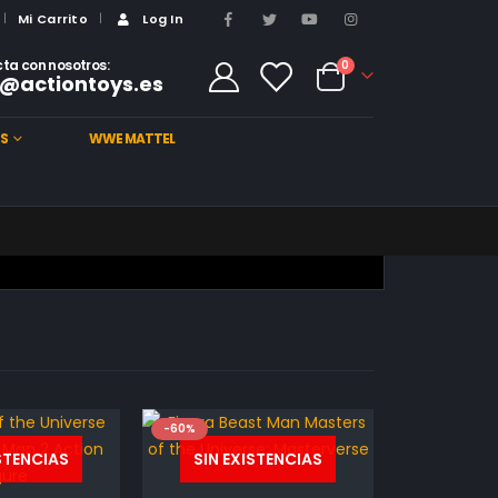
Mi Carrito
Log In
ta con nosotros:
0
@actiontoys.es
S
WWE MATTEL
-60%
ISTENCIAS
SIN EXISTENCIAS