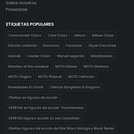
Sobre nosotros
Privacidad
ETIQUETAS POPULARES
Commander Class
Core Class
deluxe
Deluxe Class
Edición Limitada
Exclusiva
Fossilizer
Gijoe Classified
Haslab
Leader Class
Marvel Legends
Masterpiece
Masters of the universe
MOTU Deluxe
MOTU Montura
MOTU Origins
MOTU Playset
MOTU Vehículo
Novedades En Stock
Ofertas Dungeons & Dragons
Ofertas en figuras de acción
OFERTAS en figuras de acción. Transformers
OFERTAS figuras acción G.I.Joe Classified
Ofertas figuras de acción de Star Wars Vintage y Black Series