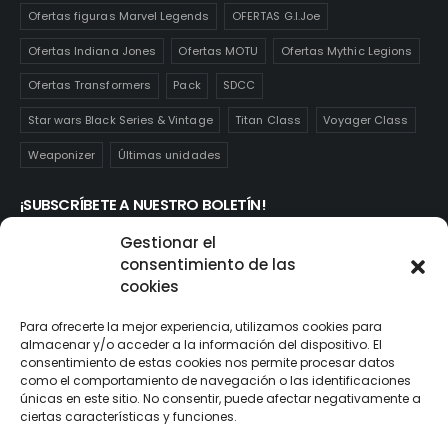
Ofertas figuras Marvel Legends
OFERTAS G.I.Joe
Ofertas Indiana Jones
Ofertas MOTU
Ofertas Mythic Legions
Ofertas Transformers
Pack
SDCC
Star wars Black Series & Vintage
Titan Class
Voyager Class
Weaponizer
Últimas unidades
¡SUBSCRÍBETE A NUESTRO BOLETÍN!
Te mantendrás informado de las novedades y ofertas que
Gestionar el
realmente te interesan. Subscríbete aquí:
consentimiento de las
cookies
Para ofrecerte la mejor experiencia, utilizamos cookies para
almacenar y/o acceder a la información del dispositivo. El
consentimiento de estas cookies nos permite procesar datos
como el comportamiento de navegación o las identificaciones
únicas en este sitio. No consentir, puede afectar negativamente a
ciertas características y funciones.