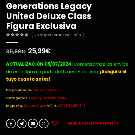
Generations Legacy
United Deluxe Class
Figura Exclusiva
( No hay valoraciones aún. )
0
out of 5
El
El
25,99
€
35,99
€
precio
precio
original
actual
ACTUALIZACIÓN 05/07/2024:
Comenzamos los envíos
era:
es:
de esta figura a partir del Lunes 15 de Julio.
¡Asegura el
35,99€.
25,99€.
tuyo cuanto antes!
Disponibilidad:
Sin existencias
Categorías:
Legacy
,
Transformers
Etiqueta:
Deluxe Class
GTIN:
5010996254245
AÑADIR A LA LISTA DE DESEOS