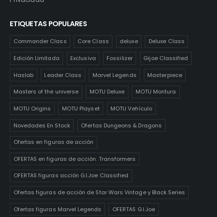
ETIQUETAS POPULARES
Commander Class
Core Class
deluxe
Deluxe Class
Edición Limitada
Exclusiva
Fossilizer
Gijoe Classified
Haslab
Leader Class
Marvel Legends
Masterpiece
Masters of the universe
MOTU Deluxe
MOTU Montura
MOTU Origins
MOTU Playset
MOTU Vehículo
Novedades En Stock
Ofertas Dungeons & Dragons
Ofertas en figuras de acción
OFERTAS en figuras de acción. Transformers
OFERTAS figuras acción G.I.Joe Classified
Ofertas figuras de acción de Star Wars Vintage y Black Series
Ofertas figuras Marvel Legends
OFERTAS G.I.Joe