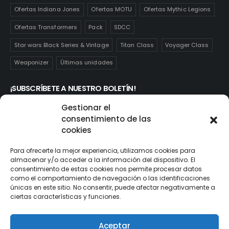
Ofertas Indiana Jones
Ofertas MOTU
Ofertas Mythic Legions
Ofertas Transformers
Pack
SDCC
Star wars Black Series & Vintage
Titan Class
Voyager Class
Weaponizer
Últimas unidades
¡SUBSCRÍBETE A NUESTRO BOLETÍN!
Te mantendrás informado de las novedades y ofertas que
Gestionar el
realmente te interesan. Subscríbete aquí:
consentimiento de las
cookies
Para ofrecerte la mejor experiencia, utilizamos cookies para
almacenar y/o acceder a la información del dispositivo. El
consentimiento de estas cookies nos permite procesar datos
como el comportamiento de navegación o las identificaciones
únicas en este sitio. No consentir, puede afectar negativamente a
ciertas características y funciones.
Aceptar