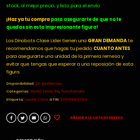
era:
es:
stock, al mejor precio, y listo para el envío
74,95€.
47,90€.
¡Haz ya tu compra
para asegurarte de que no te
quedas sin esta impresionante figura!
Los Dinobots Clase Líder tienen una
GRAN DEMANDA
te
recomendamos que hagas tu pedido
CUANTO ANTES
para asegurarte una unidad de la primera remesa y
evitar que tengas que esperar a una reposición de esta
figura.
Disponibilidad:
Sin existencias
Categorías:
Studio Series 86
,
Transformers
Etiqueta:
Leader Class
GTIN:
5010996137159
AÑADIR A LA LISTA DE DESEOS