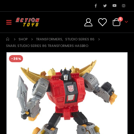
0
SHOP
TRANSFORMERS
,
STUDIO SERIES 86
SNARL STUDIO SERIES 86 TRANSFORMERS HASBRO
-36%