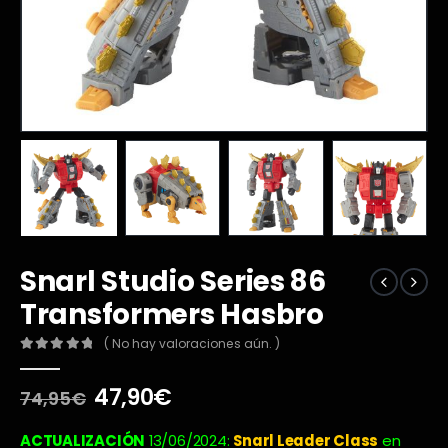
Snarl Studio Series 86
Transformers Hasbro
( No hay valoraciones aún. )
0
out of 5
El
El
47,90
€
74,95
€
precio
precio
original
actual
ACTUALIZACIÓN
13/06/2024:
Snarl
Leader Class
en