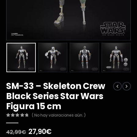
SM-33 – Skeleton Crew
Black Series Star Wars
Figura 15 cm
( No hay valoraciones aún. )
0
out of 5
El
El
27,90
€
42,99
€