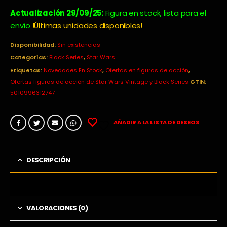
precio
precio
original
actual
Actualización 29/09/25:
Figura en stock, lista para el
era:
es:
envío
!Últimas unidades disponibles!
42,99€.
27,90€.
Disponibilidad:
Sin existencias
Categorías:
Black Series
,
Star Wars
Etiquetas:
Novedades En Stock
,
Ofertas en figuras de acción
,
Ofertas figuras de acción de Star Wars Vintage y Black Series
GTIN:
5010996312747
AÑADIR A LA LISTA DE DESEOS
DESCRIPCIÓN
VALORACIONES (0)