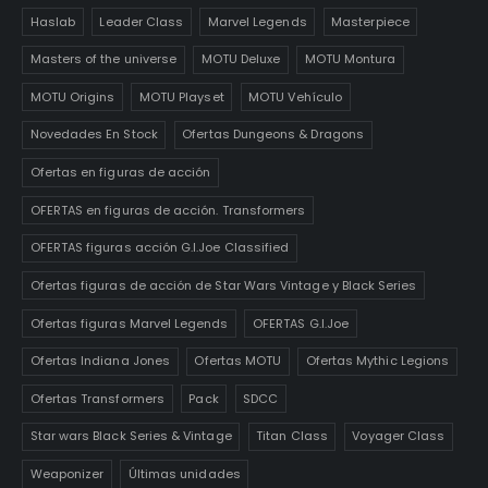
Haslab
Leader Class
Marvel Legends
Masterpiece
Masters of the universe
MOTU Deluxe
MOTU Montura
MOTU Origins
MOTU Playset
MOTU Vehículo
Novedades En Stock
Ofertas Dungeons & Dragons
Ofertas en figuras de acción
OFERTAS en figuras de acción. Transformers
OFERTAS figuras acción G.I.Joe Classified
Ofertas figuras de acción de Star Wars Vintage y Black Series
Ofertas figuras Marvel Legends
OFERTAS G.I.Joe
Ofertas Indiana Jones
Ofertas MOTU
Ofertas Mythic Legions
Ofertas Transformers
Pack
SDCC
Star wars Black Series & Vintage
Titan Class
Voyager Class
Weaponizer
Últimas unidades