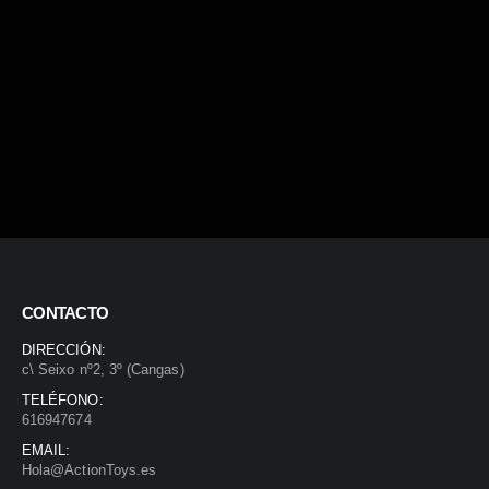
CONTACTO
DIRECCIÓN:
c\ Seixo nº2, 3º (Cangas)
TELÉFONO:
616947674
EMAIL:
Hola@ActionToys.es