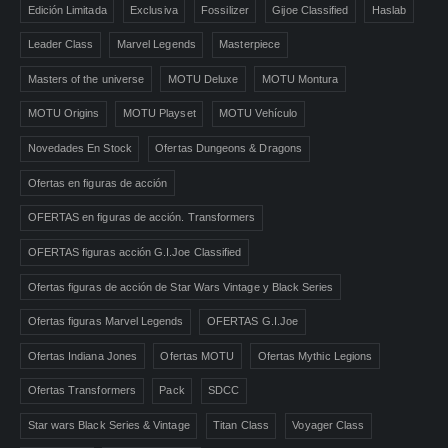
Edición Limitada
Exclusiva
Fossilizer
Gijoe Classified
Haslab
Leader Class
Marvel Legends
Masterpiece
Masters of the universe
MOTU Deluxe
MOTU Montura
MOTU Origins
MOTU Playset
MOTU Vehículo
Novedades En Stock
Ofertas Dungeons & Dragons
Ofertas en figuras de acción
OFERTAS en figuras de acción. Transformers
OFERTAS figuras acción G.I.Joe Classified
Ofertas figuras de acción de Star Wars Vintage y Black Series
Ofertas figuras Marvel Legends
OFERTAS G.I.Joe
Ofertas Indiana Jones
Ofertas MOTU
Ofertas Mythic Legions
Ofertas Transformers
Pack
SDCC
Star wars Black Series & Vintage
Titan Class
Voyager Class