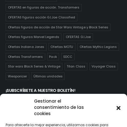
OFERTAS en figuras de acción. Transformers
OFERTAS figuras acción G.I.Joe Classified
Ofertas figuras de acción de Star Wars Vintage y Black Series
Ofertas figuras Marvel Legends
OFERTAS G.I.Joe
Ofertas Indiana Jones
Ofertas MOTU
Ofertas Mythic Legions
Ofertas Transformers
Pack
SDCC
Star wars Black Series & Vintage
Titan Class
Voyager Class
Weaponizer
Últimas unidades
¡SUBSCRÍBETE A NUESTRO BOLETÍN!
Te mantendrás informado de las novedades y ofertas que
Gestionar el
realmente te interesan. Subscríbete aquí:
consentimiento de las
cookies
Para ofrecerte la mejor experiencia, utilizamos cookies para