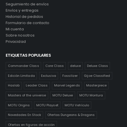
Seguimiento de envíos
Envíos y entregas
Historial de pedidos
Formulario de contacto
Mi cuenta
Sobre nosotros
Privacidad
ETIQUETAS POPULARES
Commander Class
Core Class
deluxe
Deluxe Class
Edición Limitada
Exclusiva
Fossilizer
Gijoe Classified
Haslab
Leader Class
Marvel Legends
Masterpiece
Masters of the universe
MOTU Deluxe
MOTU Montura
MOTU Origins
MOTU Playset
MOTU Vehículo
Novedades En Stock
Ofertas Dungeons & Dragons
Ofertas en figuras de acción