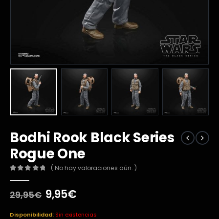
Bodhi Rook Black Series
Rogue One
( No hay valoraciones aún. )
0
out of 5
El
El
9,95
€
29,95
€
precio
precio
original
actual
Disponibilidad:
Sin existencias