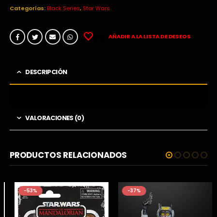
era:
es:
Categorías:
Black Series
,
Star Wars
29,95€.
9,95€.
AÑADIR A LA LISTA DE DESEOS
DESCRIPCIÓN
VALORACIONES (0)
PRODUCTOS RELACIONADOS
-53%
-37%