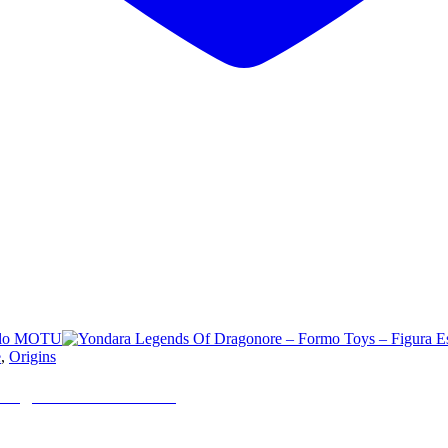
e
,
Origins
 Figura Estilo MOTU