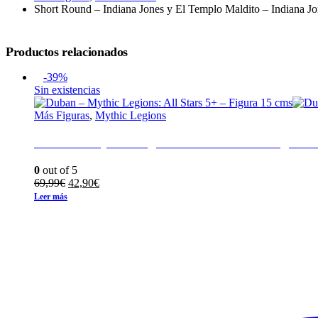
Short Round – Indiana Jones y El Templo Maldito – Indiana Jo
Productos relacionados
-39%
Sin existencias
Más Figuras
,
Mythic Legions
Duban – Mythic Legions: All Stars 5+ – Figura 
0
out of 5
El
El
69,99
€
42,90
€
precio
precio
Leer más
original
actual
era:
es:
69,99€.
42,90€.