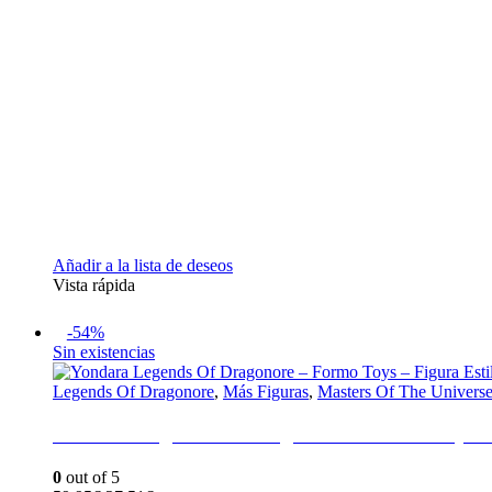
Añadir a la lista de deseos
Vista rápida
-54%
Sin existencias
Legends Of Dragonore
,
Más Figuras
,
Masters Of The Univers
Yondara Legends Of Dragonore – Formo Toys –
0
out of 5