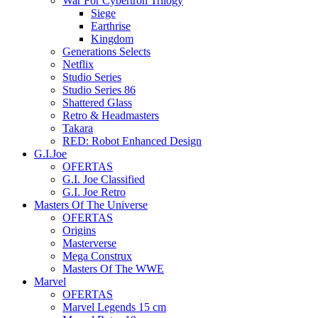
War For Cybertron Trilogy
Siege
Earthrise
Kingdom
Generations Selects
Netflix
Studio Series
Studio Series 86
Shattered Glass
Retro & Headmasters
Takara
RED: Robot Enhanced Design
G.I.Joe
OFERTAS
G.I. Joe Classified
G.I. Joe Retro
Masters Of The Universe
OFERTAS
Origins
Masterverse
Mega Construx
Masters Of The WWE
Marvel
OFERTAS
Marvel Legends 15 cm