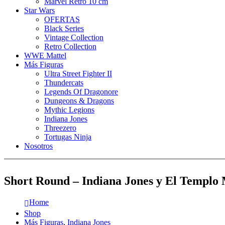
Marvel Retro 10 cm
Star Wars
OFERTAS
Black Series
Vintage Collection
Retro Collection
WWE Mattel
Más Figuras
Ultra Street Fighter II
Thundercats
Legends Of Dragonore
Dungeons & Dragons
Mythic Legions
Indiana Jones
Threezero
Tortugas Ninja
Nosotros
Short Round – Indiana Jones y El Templo 
Home
Shop
Más Figuras
,
Indiana Jones