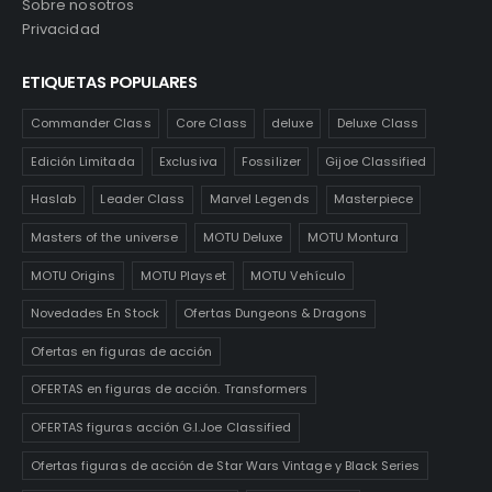
Sobre nosotros
Privacidad
ETIQUETAS POPULARES
Commander Class
Core Class
deluxe
Deluxe Class
Edición Limitada
Exclusiva
Fossilizer
Gijoe Classified
Haslab
Leader Class
Marvel Legends
Masterpiece
Masters of the universe
MOTU Deluxe
MOTU Montura
MOTU Origins
MOTU Playset
MOTU Vehículo
Novedades En Stock
Ofertas Dungeons & Dragons
Ofertas en figuras de acción
OFERTAS en figuras de acción. Transformers
OFERTAS figuras acción G.I.Joe Classified
Ofertas figuras de acción de Star Wars Vintage y Black Series