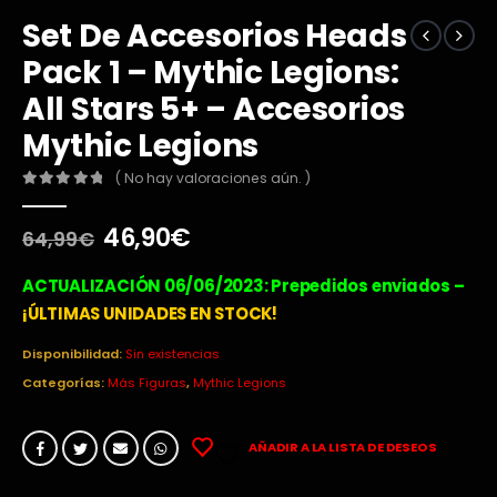
Set De Accesorios Heads
Pack 1 – Mythic Legions:
All Stars 5+ – Accesorios
Mythic Legions
( No hay valoraciones aún. )
0
out of 5
El
El
46,90
€
64,99
€
precio
precio
original
actual
ACTUALIZACIÓN 06/06/2023: Prepedidos enviados –
era:
es:
¡ÚLTIMAS UNIDADES EN STOCK!
64,99€.
46,90€.
Disponibilidad:
Sin existencias
Categorías:
Más Figuras
,
Mythic Legions
AÑADIR A LA LISTA DE DESEOS