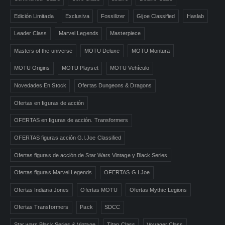
Edición Limitada
Exclusiva
Fossilizer
Gijoe Classified
Haslab
Leader Class
Marvel Legends
Masterpiece
Masters of the universe
MOTU Deluxe
MOTU Montura
MOTU Origins
MOTU Playset
MOTU Vehículo
Novedades En Stock
Ofertas Dungeons & Dragons
Ofertas en figuras de acción
OFERTAS en figuras de acción. Transformers
OFERTAS figuras acción G.I.Joe Classified
Ofertas figuras de acción de Star Wars Vintage y Black Series
Ofertas figuras Marvel Legends
OFERTAS G.I.Joe
Ofertas Indiana Jones
Ofertas MOTU
Ofertas Mythic Legions
Ofertas Transformers
Pack
SDCC
Star wars Black Series & Vintage
Titan Class
Voyager Class