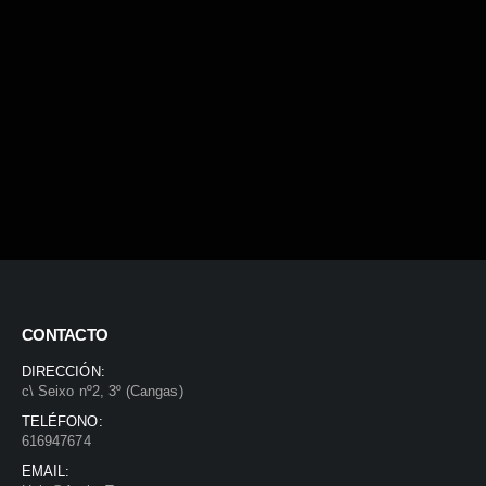
CONTACTO
DIRECCIÓN:
c\ Seixo nº2, 3º (Cangas)
TELÉFONO:
616947674
EMAIL: