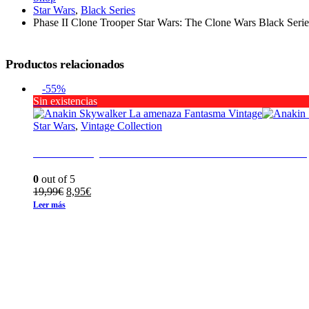
Star Wars
,
Black Series
Phase II Clone Trooper Star Wars: The Clone Wars Black Serie
Productos relacionados
-55%
Sin existencias
Star Wars
,
Vintage Collection
Anakin Skywalker La amenaza Fantasma Vinta
0
out of 5
El
El
19,99
€
8,95
€
precio
precio
Leer más
original
actual
era:
es:
19,99€.
8,95€.