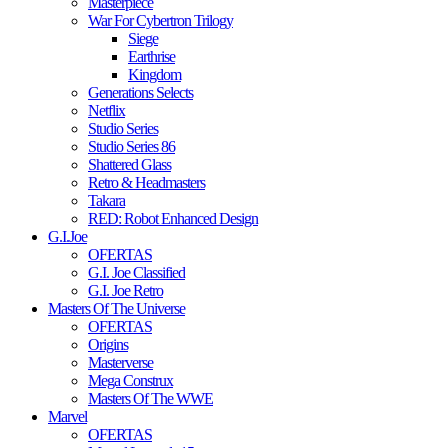
Masterpiece
War For Cybertron Trilogy
Siege
Earthrise
Kingdom
Generations Selects
Netflix
Studio Series
Studio Series 86
Shattered Glass
Retro & Headmasters
Takara
RED: Robot Enhanced Design
G.I.Joe
OFERTAS
G.I. Joe Classified
G.I. Joe Retro
Masters Of The Universe
OFERTAS
Origins
Masterverse
Mega Construx
Masters Of The WWE
Marvel
OFERTAS