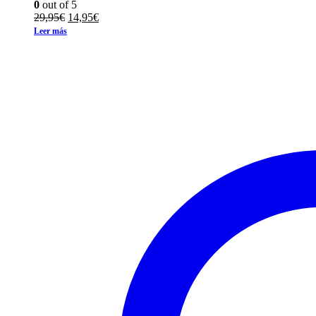
0
out of 5
El
El
29,95
€
14,95
€
precio
precio
Leer más
original
actual
era:
es:
29,95€.
14,95€.