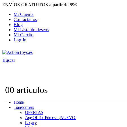
ENVÍOS GRATUITOS a partir de 89€
Mi Cuenta
Contáctanos
Blog
Mi Lista de deseos
Mi Carrito
Log In
Buscar
Contacta con nosotros:
hola@actiontoys.es
0
0 artículos
Home
Transformers
OFERTAS
Age Of The Primes – ¡NUEVO!
Legacy