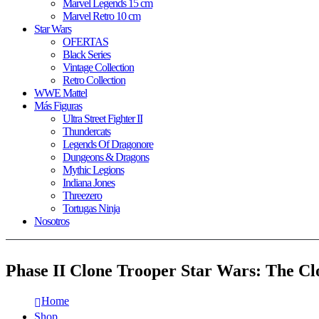
Marvel Legends 15 cm
Marvel Retro 10 cm
Star Wars
OFERTAS
Black Series
Vintage Collection
Retro Collection
WWE Mattel
Más Figuras
Ultra Street Fighter II
Thundercats
Legends Of Dragonore
Dungeons & Dragons
Mythic Legions
Indiana Jones
Threezero
Tortugas Ninja
Nosotros
Phase II Clone Trooper Star Wars: The Cl
Home
Shop