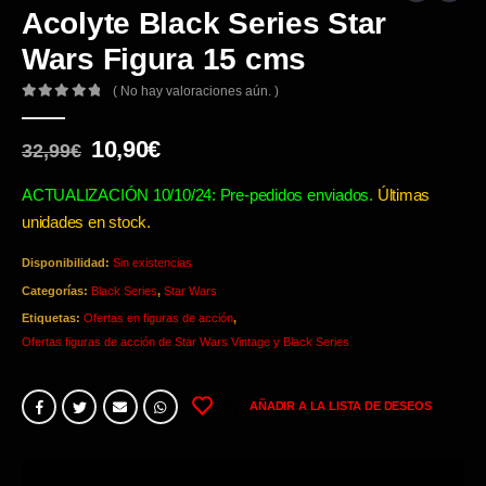
Acolyte Black Series Star
Wars Figura 15 cms
( No hay valoraciones aún. )
0
out of 5
El
El
10,90
€
32,99
€
precio
precio
original
actual
ACTUALIZACIÓN 10/10/24: Pre-pedidos enviados.
Últimas
era:
es:
unidades en stock.
32,99€.
10,90€.
Disponibilidad:
Sin existencias
Categorías:
Black Series
,
Star Wars
Etiquetas:
Ofertas en figuras de acción
,
Ofertas figuras de acción de Star Wars Vintage y Black Series
AÑADIR A LA LISTA DE DESEOS