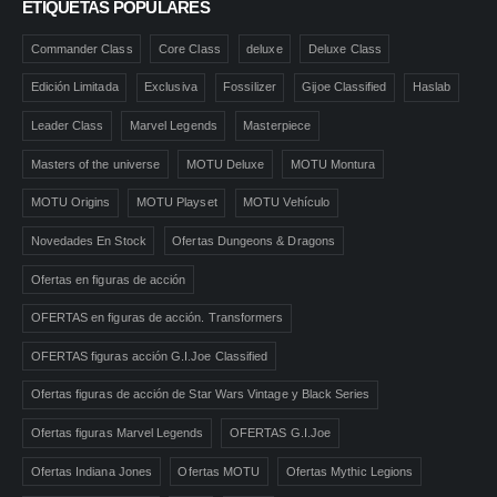
ETIQUETAS POPULARES
Commander Class
Core Class
deluxe
Deluxe Class
Edición Limitada
Exclusiva
Fossilizer
Gijoe Classified
Haslab
Leader Class
Marvel Legends
Masterpiece
Masters of the universe
MOTU Deluxe
MOTU Montura
MOTU Origins
MOTU Playset
MOTU Vehículo
Novedades En Stock
Ofertas Dungeons & Dragons
Ofertas en figuras de acción
OFERTAS en figuras de acción. Transformers
OFERTAS figuras acción G.I.Joe Classified
Ofertas figuras de acción de Star Wars Vintage y Black Series
Ofertas figuras Marvel Legends
OFERTAS G.I.Joe
Ofertas Indiana Jones
Ofertas MOTU
Ofertas Mythic Legions