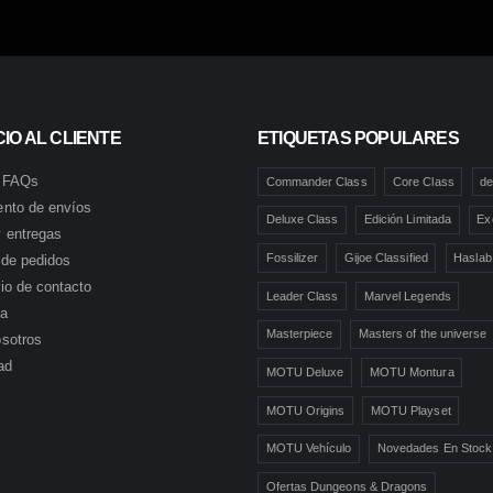
IO AL CLIENTE
ETIQUETAS POPULARES
 FAQs
Commander Class
Core Class
de
ento de envíos
Deluxe Class
Edición Limitada
Ex
 entregas
Fossilizer
Gijoe Classified
Haslab
l de pedidos
io de contacto
Leader Class
Marvel Legends
ta
Masterpiece
Masters of the universe
sotros
ad
MOTU Deluxe
MOTU Montura
MOTU Origins
MOTU Playset
MOTU Vehículo
Novedades En Stock
Ofertas Dungeons & Dragons