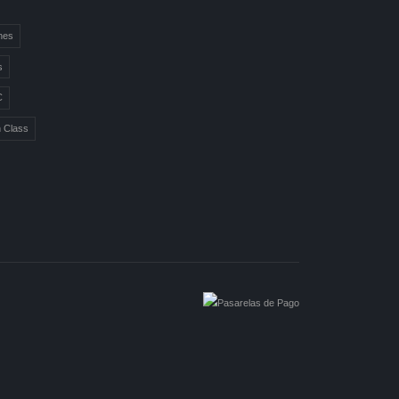
nes
s
C
n Class