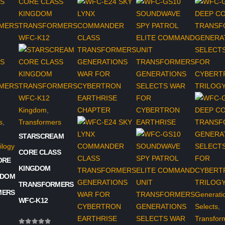
Kingdom
,
s
,
Transformers
STARSCREAM
ilogy
CORE CLASS
ORE
KINGDOM
GDOM
TRANSFORMERS
MERS
Generati
WFC-K12
Selects
,
Transfor