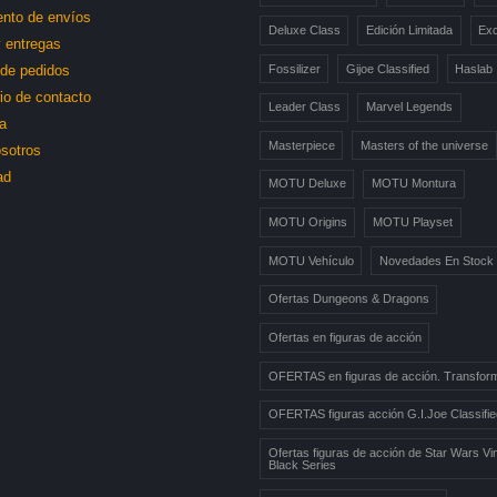
nto de envíos
Deluxe Class
Edición Limitada
Exc
 entregas
Fossilizer
Gijoe Classified
Haslab
l de pedidos
io de contacto
Leader Class
Marvel Legends
a
Masterpiece
Masters of the universe
sotros
ad
MOTU Deluxe
MOTU Montura
MOTU Origins
MOTU Playset
MOTU Vehículo
Novedades En Stock
Ofertas Dungeons & Dragons
Ofertas en figuras de acción
OFERTAS en figuras de acción. Transfor
OFERTAS figuras acción G.I.Joe Classifie
Ofertas figuras de acción de Star Wars Vi
Black Series