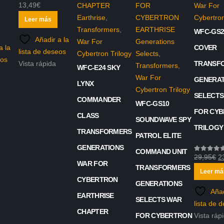
13,49
€
War For
0
out of 5
Earthrise
,
Cybertron
Leer más
Transformers
,
WFC-GS2
Añadir a la
War For
Generations
a la
COVER
lista de deseos
Cybertron Trilogy
Selects
,
eos
Vista rápida
TRANSF
Transformers
,
WFC-E24 SKY
War For
GENERAT
LYNX
Cybertron Trilogy
SELECTS
COMMANDER
WFC-GS10
FOR CY
CLASS
SOUNDWAVE SPY
TRILOGY
TRANSFORMERS
PATROL ELITE
GENERATIONS
COMMAND UNIT
El
29,95
€
2
0
out of 5
WAR FOR
TRANSFORMERS
pr
Leer má
CYBERTRON
or
GENERATIONS
Añad
er
EARTHRISE
SELECTS WAR
lista de 
2
CHAPTER
FOR CYBERTRON
Vista ráp