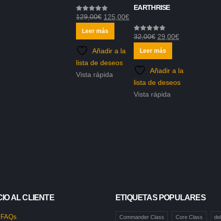
EARTHRISE
El
El
129,00
€
125,00
€
0
out of 5
precio
precio
Leer más
El
El
32,00
€
29,00
€
0
out of 5
original
actual
precio
precio
Añadir a la
Leer más
era:
es:
original
actual
lista de deseos
129,00€.
125,00€.
Añadir a la
era:
es:
Vista rápida
lista de deseos
32,00€.
29,00€.
Vista rápida
IO AL CLIENTE
ETIQUETAS POPULARES
 FAQs
Commander Class
Core Class
de