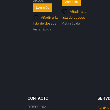
39,00
€
0
out of 5
Leer más
Leer más
Añadir a la
Añadir a la
lista de deseos
lista de deseos
Vista rápida
Vista rápida
CONTACTO
SERVIC
DIRECCIÓN:
Ayuda y