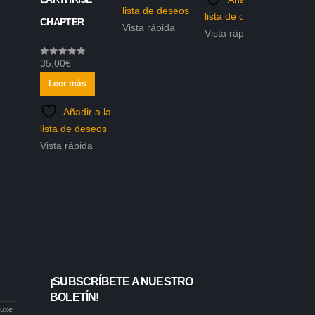
lista de deseos
lista de deseos
CHAPTER
Vista rápida
Vista rápida
35,00
€
0
out of 5
Leer más
Añadir a la
lista de deseos
Vista rápida
¡SUBSCRÍBETE A NUESTRO
BOLETÍN!
luxe