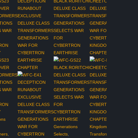
ons
Generations
Kingdom
,
mers
,
Selects
,
Transformers
,