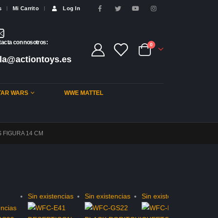
s
Mi Carrito
Log In
acta con nosotros:
0
la@actiontoys.es
TAR WARS
WWE MATTEL
 FIGURA 14 CM
Sin existencias
Sin existencias
Sin existencias
encias