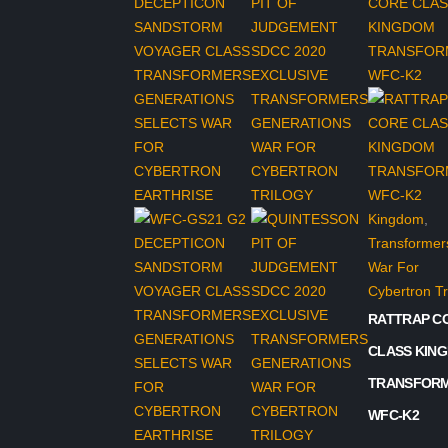
Kingdom
,
Transformer
War For
Cybertron Tr
RATTRAP C
CLASS KIN
TRANSFOR
WFC-K2