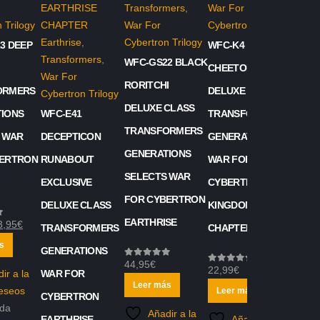
Transformers
,
War For
 Trilogy
War For
Cybertron Trilogy
Earthrise
,
Cybertron Trilogy
3 DEEP
WFC-K4
Transformers
,
WFC-GS22 BLACK
CHEETOR
War For
RORITCHI
ORMERS
DELUXE CLASS
Cybertron Trilogy
DELUXE CLASS
IONS
WFC-E41
TRANSFORMERS
TRANSFORMERS
 WAR
DECEPTICON
GENERATIONS
GENERATIONS
BERTRON
RUNABOUT
WAR FOR
SELECTS WAR
EXCLUSIVE
CYBERTRON
FOR CYBERTRON
DELUXE CLASS
KINGDOM
EARTHRISE
El
3,95
€
TRANSFORMERS
CHAPTER
ecio
precio
s
GENERATIONS
iginal
actual
44,95
€
0
out of 5
22,99
€
0
out of 5
ir a la
WAR FOR
a:
es:
Leer más
deseos
Leer más
9,95€.
23,95€.
CYBERTRON
ida
Añadir a la
EARTHRISE
Añadir a la