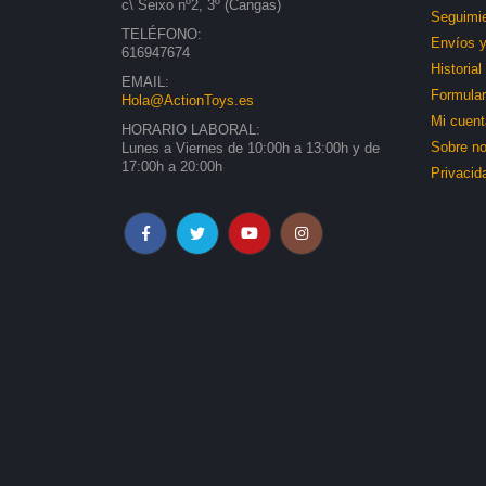
c\ Seixo nº2, 3º (Cangas)
Seguimie
TELÉFONO:
Envíos y
616947674
Historia
EMAIL:
Formular
Hola@ActionToys.es
Mi cuent
HORARIO LABORAL:
Sobre no
Lunes a Viernes de 10:00h a 13:00h y de
17:00h a 20:00h
Privacid