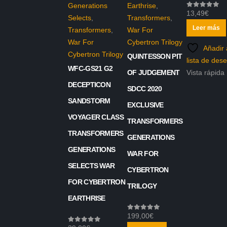
Generations
Earthrise
,
13,49
€
0
out of 5
Selects
,
Transformers
,
Leer más
Transformers
,
War For
War For
Cybertron Trilogy
Añadir 
Cybertron Trilogy
QUINTESSON PIT
lista de des
WFC-GS21 G2
OF JUDGEMENT
Vista rápida
DECEPTICON
SDCC 2020
SANDSTORM
EXCLUSIVE
VOYAGER CLASS
TRANSFORMERS
TRANSFORMERS
GENERATIONS
GENERATIONS
WAR FOR
SELECTS WAR
CYBERTRON
FOR CYBERTRON
TRILOGY
EARTHRISE
199,00
€
0
out of 5