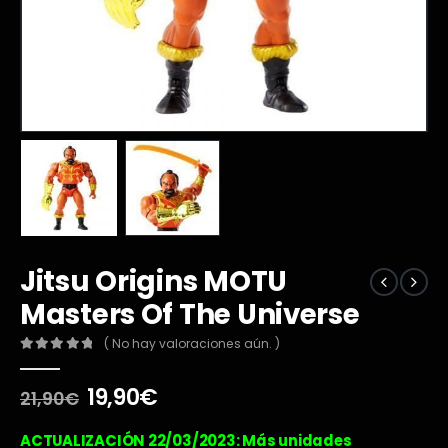
Jitsu Origins MOTU
Masters Of The Universe
( No hay valoraciones aún. )
0
out of 5
El
El
19,90
€
21,90
€
precio
precio
original
actual
ACTUALIZACIÓN 22/03/2023: Más unidades