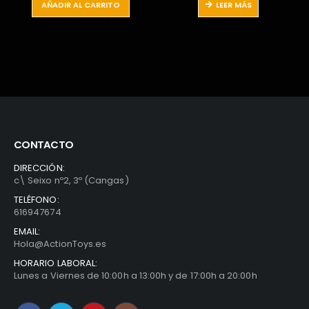
LEER MÁS
LEER MÁS
era:
es:
era:
es:
24,99€.
9,99€.
24,99€.
12,
CONTACTO
DIRECCIÓN:
c\ Seixo nº2, 3º (Cangas)
TELÉFONO:
616947674
EMAIL:
Hola@ActionToys.es
HORARIO LABORAL:
Lunes a Viernes de 10:00h a 13:00h y de 17:00h a 20:00h