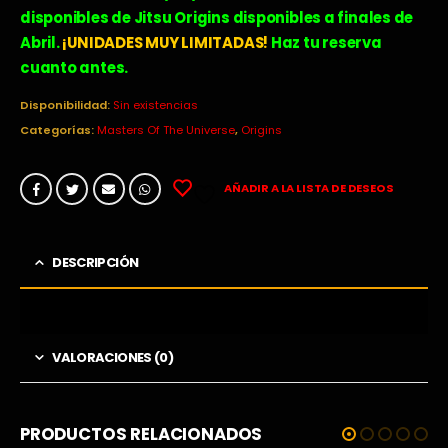
era:
es:
disponibles de Jitsu Origins disponibles a finales de
21,90€.
19,90€.
Abril.
¡UNIDADES MUY LIMITADAS!
Haz tu reserva
cuanto antes.
Disponibilidad:
Sin existencias
Categorías:
Masters Of The Universe
,
Origins
AÑADIR A LA LISTA DE DESEOS
DESCRIPCIÓN
VALORACIONES (0)
PRODUCTOS RELACIONADOS