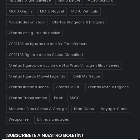
Masters of the universe
MOTU Deluxe
MOTU Montura
MOTU Origins
MOTU Playset
MOTU Vehículo
Novedades En Stock
Ofertas Dungeons & Dragons
Ofertas en figuras de acción
OFERTAS en figuras de acción. Transformers
OFERTAS figuras acción G.I.Joe Classified
Ofertas figuras de acción de Star Wars Vintage y Black Series
Ofertas figuras Marvel Legends
OFERTAS G.I.Joe
Ofertas Indiana Jones
Ofertas MOTU
Ofertas Mythic Legions
Ofertas Transformers
Pack
SDCC
Star wars Black Series & Vintage
Titan Class
Voyager Class
Weaponizer
Últimas unidades
¡SUBSCRÍBETE A NUESTRO BOLETÍN!