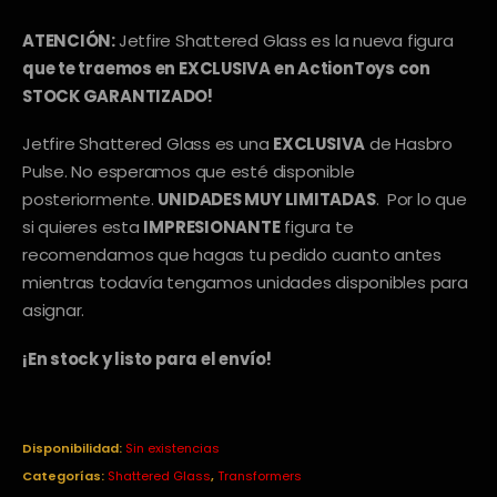
era:
es:
249,00€.
199,00€.
ATENCIÓN:
Jetfire Shattered Glass es la nueva figura
que te traemos en EXCLUSIVA en ActionToys con
STOCK GARANTIZADO!
Jetfire Shattered Glass es una
EXCLUSIVA
de Hasbro
Pulse. No esperamos que esté disponible
posteriormente.
UNIDADES MUY LIMITADAS
. Por lo que
si quieres esta
IMPRESIONANTE
figura te
recomendamos que hagas tu pedido cuanto antes
mientras todavía tengamos unidades disponibles para
asignar.
¡En stock y listo para el envío!
Disponibilidad:
Sin existencias
Categorías:
Shattered Glass
,
Transformers