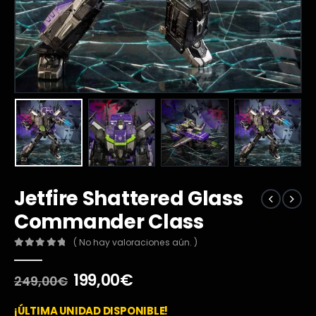
Jetfire Shattered Glass
Commander Class
( No hay valoraciones aún. )
0
out of 5
El
El
199,00
€
249,00
€
precio
precio
original
actual
¡ÚLTIMA UNIDAD DISPONIBLE!