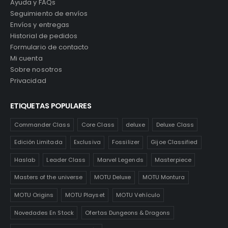
Ayuda y FAQs
Seguimiento de envíos
Envíos y entregas
Historial de pedidos
Formulario de contacto
Mi cuenta
Sobre nosotros
Privacidad
ETIQUETAS POPULARES
Commander Class
Core Class
deluxe
Deluxe Class
Edición Limitada
Exclusiva
Fossilizer
Gijoe Classified
Haslab
Leader Class
Marvel Legends
Masterpiece
Masters of the universe
MOTU Deluxe
MOTU Montura
MOTU Origins
MOTU Playset
MOTU Vehículo
Novedades En Stock
Ofertas Dungeons & Dragons