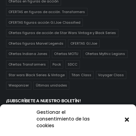
Ofertas en figuras de acción
OFERTAS en figuras de acción. Transformers
OFERTAS figuras acción G.I.Joe Classified
Ofertas figuras de acción de Star Wars Vintage y Black Series
Ofertas figuras Marvel Legends
OFERTAS G.I.Joe
Ofertas Indiana Jones
Ofertas MOTU
Ofertas Mythic Legions
Ofertas Transformers
Pack
SDCC
Star wars Black Series & Vintage
Titan Class
Voyager Class
Weaponizer
Últimas unidades
¡SUBSCRÍBETE A NUESTRO BOLETÍN!
Te mantendrás informado de las novedades y ofertas que
Gestionar el
realmente te interesan. Subscríbete aquí:
consentimiento de las
cookies