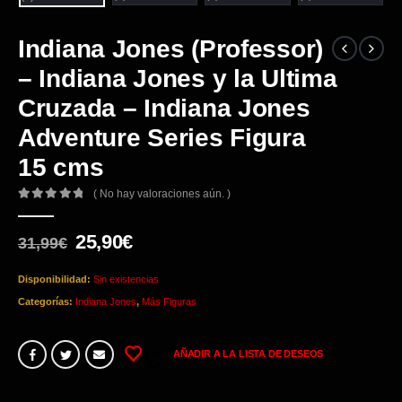
Indiana Jones (Professor)
– Indiana Jones y la Ultima
Cruzada – Indiana Jones
Adventure Series Figura
15 cms
( No hay valoraciones aún. )
0
out of 5
El
El
25,90
€
31,99
€
precio
precio
original
actual
Disponibilidad:
Sin existencias
era:
es:
Categorías:
Indiana Jones
,
Más Figuras
31,99€.
25,90€.
AÑADIR A LA LISTA DE DESEOS