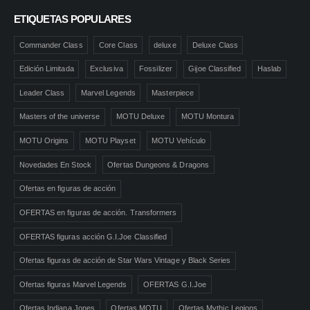
ETIQUETAS POPULARES
Commander Class
Core Class
deluxe
Deluxe Class
Edición Limitada
Exclusiva
Fossilizer
Gijoe Classified
Haslab
Leader Class
Marvel Legends
Masterpiece
Masters of the universe
MOTU Deluxe
MOTU Montura
MOTU Origins
MOTU Playset
MOTU Vehículo
Novedades En Stock
Ofertas Dungeons & Dragons
Ofertas en figuras de acción
OFERTAS en figuras de acción. Transformers
OFERTAS figuras acción G.I.Joe Classified
Ofertas figuras de acción de Star Wars Vintage y Black Series
Ofertas figuras Marvel Legends
OFERTAS G.I.Joe
Ofertas Indiana Jones
Ofertas MOTU
Ofertas Mythic Legions