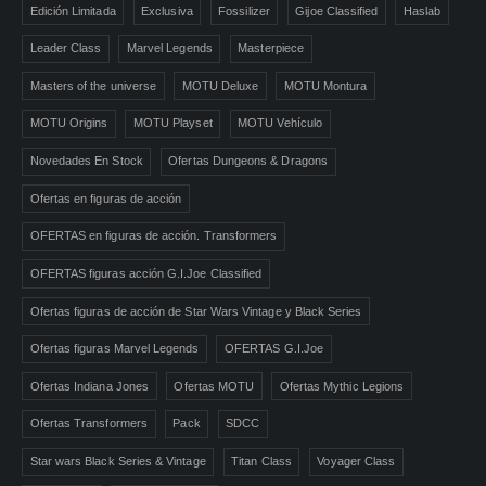
Edición Limitada
Exclusiva
Fossilizer
Gijoe Classified
Haslab
Leader Class
Marvel Legends
Masterpiece
Masters of the universe
MOTU Deluxe
MOTU Montura
MOTU Origins
MOTU Playset
MOTU Vehículo
Novedades En Stock
Ofertas Dungeons & Dragons
Ofertas en figuras de acción
OFERTAS en figuras de acción. Transformers
OFERTAS figuras acción G.I.Joe Classified
Ofertas figuras de acción de Star Wars Vintage y Black Series
Ofertas figuras Marvel Legends
OFERTAS G.I.Joe
Ofertas Indiana Jones
Ofertas MOTU
Ofertas Mythic Legions
Ofertas Transformers
Pack
SDCC
Star wars Black Series & Vintage
Titan Class
Voyager Class