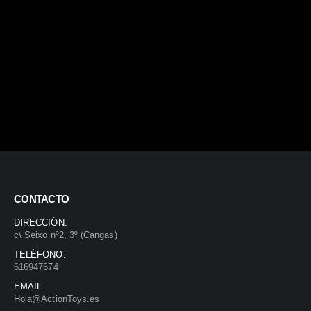
CONTACTO
DIRECCIÓN:
c\ Seixo nº2, 3º (Cangas)
TELÉFONO:
616947674
EMAIL:
Hola@ActionToys.es