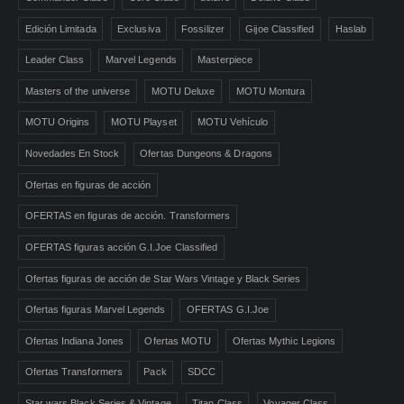
Edición Limitada
Exclusiva
Fossilizer
Gijoe Classified
Haslab
Leader Class
Marvel Legends
Masterpiece
Masters of the universe
MOTU Deluxe
MOTU Montura
MOTU Origins
MOTU Playset
MOTU Vehículo
Novedades En Stock
Ofertas Dungeons & Dragons
Ofertas en figuras de acción
OFERTAS en figuras de acción. Transformers
OFERTAS figuras acción G.I.Joe Classified
Ofertas figuras de acción de Star Wars Vintage y Black Series
Ofertas figuras Marvel Legends
OFERTAS G.I.Joe
Ofertas Indiana Jones
Ofertas MOTU
Ofertas Mythic Legions
Ofertas Transformers
Pack
SDCC
Star wars Black Series & Vintage
Titan Class
Voyager Class