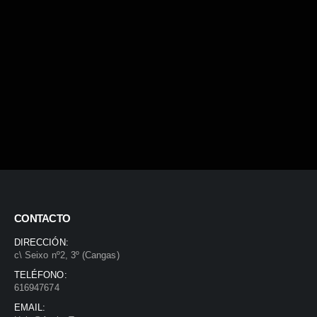
CONTACTO
DIRECCIÓN:
c\ Seixo nº2, 3º (Cangas)
TELÉFONO:
616947674
EMAIL: