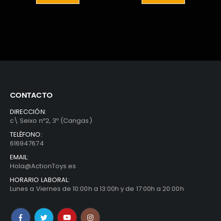
9€.
30,00€.
14,00€.
24,99€.
19,90
CONTACTO
DIRECCIÓN:
c\ Seixo nº2, 3º (Cangas)
TELÉFONO:
616947674
EMAIL:
Hola@ActionToys.es
HORARIO LABORAL:
Lunes a Viernes de 10:00h a 13:00h y de 17:00h a 20:00h