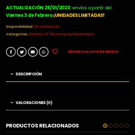
precio
precio
original
actual
ACTUALIZACIÓN 26/01/2023:
envíos a partir del
era:
es:
Viernes 3 de Febrero
¡UNIDADES LIMITADAS!
48,99€.
25,90€.
Disponibilidad:
Sin existencias
Categorías:
Masters Of The Universe
,
Masterverse
AÑADIR A LA LISTA DE DESEOS
DESCRIPCIÓN
VALORACIONES (0)
PRODUCTOS RELACIONADOS