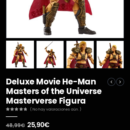
Deluxe Movie He-Man
Masters of the Universe
Masterverse Figura
( No hay valoraciones aún. )
0
out of 5
El
El
25,90
€
48,99
€