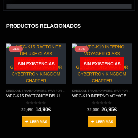
PRODUCTOS RELACIONADOS
-34%
-16%
SIN EXISTENCIAS
SIN EXISTENCIAS
KINGDOM
,
TRANSFORMERS
,
WAR FOR CYBERTRON TRILOGY
KINGDOM
,
TRANSFORMERS
,
WAR FOR CYBERTRON TRILOGY
WFC-K15 RACTONITE DELUXE CLASS TRANSFORMERS GENERATIONS WAR FOR CYBERTRON KINGDOM CHAPTER
WFC-K19 INFERNO VOYAGER CLASS TRANSFORMERS GENERATIONS WAR FOR CYBERTRON KINGDOM CHAPTER
0
out of 5
0
out of 5
El
El
El
El
14,90
€
26,95
€
22,49
€
32,00
€
precio
precio
precio
precio
original
actual
original
actual
LEER MÁS
LEER MÁS
era:
es:
era:
es:
22,49€.
14,90€.
32,00€.
26,95€.