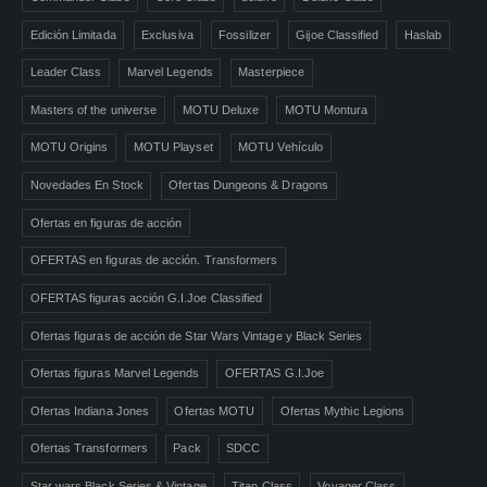
Edición Limitada
Exclusiva
Fossilizer
Gijoe Classified
Haslab
Leader Class
Marvel Legends
Masterpiece
Masters of the universe
MOTU Deluxe
MOTU Montura
MOTU Origins
MOTU Playset
MOTU Vehículo
Novedades En Stock
Ofertas Dungeons & Dragons
Ofertas en figuras de acción
OFERTAS en figuras de acción. Transformers
OFERTAS figuras acción G.I.Joe Classified
Ofertas figuras de acción de Star Wars Vintage y Black Series
Ofertas figuras Marvel Legends
OFERTAS G.I.Joe
Ofertas Indiana Jones
Ofertas MOTU
Ofertas Mythic Legions
Ofertas Transformers
Pack
SDCC
Star wars Black Series & Vintage
Titan Class
Voyager Class