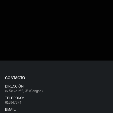
CONTACTO
DIRECCIÓN:
c\ Seixo nº2, 3º (Cangas)
TELÉFONO:
616947674
EMAIL: