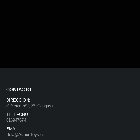
CONTACTO
DIRECCIÓN:
c\ Seixo nº2, 3º (Cangas)
TELÉFONO:
616947674
EMAIL:
Hola@ActionToys.es