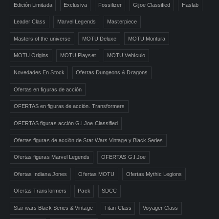
Edición Limitada
Exclusiva
Fossilizer
Gijoe Classified
Haslab
Leader Class
Marvel Legends
Masterpiece
Masters of the universe
MOTU Deluxe
MOTU Montura
MOTU Origins
MOTU Playset
MOTU Vehículo
Novedades En Stock
Ofertas Dungeons & Dragons
Ofertas en figuras de acción
OFERTAS en figuras de acción. Transformers
OFERTAS figuras acción G.I.Joe Classified
Ofertas figuras de acción de Star Wars Vintage y Black Series
Ofertas figuras Marvel Legends
OFERTAS G.I.Joe
Ofertas Indiana Jones
Ofertas MOTU
Ofertas Mythic Legions
Ofertas Transformers
Pack
SDCC
Star wars Black Series & Vintage
Titan Class
Voyager Class