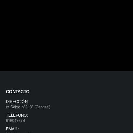
CONTACTO
DIRECCIÓN:
c\ Seixo nº2, 3º (Cangas)
TELÉFONO:
616947674
EMAIL: