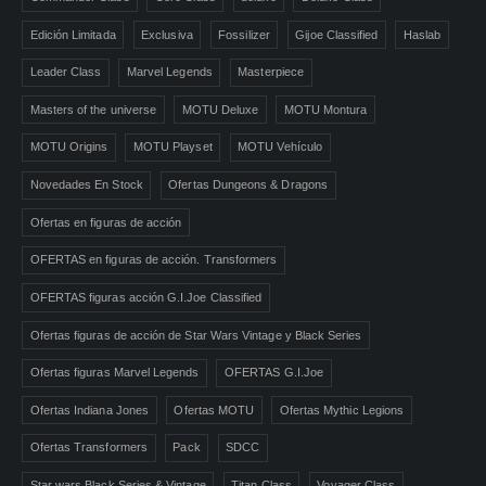
Edición Limitada
Exclusiva
Fossilizer
Gijoe Classified
Haslab
Leader Class
Marvel Legends
Masterpiece
Masters of the universe
MOTU Deluxe
MOTU Montura
MOTU Origins
MOTU Playset
MOTU Vehículo
Novedades En Stock
Ofertas Dungeons & Dragons
Ofertas en figuras de acción
OFERTAS en figuras de acción. Transformers
OFERTAS figuras acción G.I.Joe Classified
Ofertas figuras de acción de Star Wars Vintage y Black Series
Ofertas figuras Marvel Legends
OFERTAS G.I.Joe
Ofertas Indiana Jones
Ofertas MOTU
Ofertas Mythic Legions
Ofertas Transformers
Pack
SDCC
Star wars Black Series & Vintage
Titan Class
Voyager Class