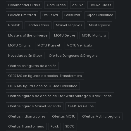
Commander Class
Core Class
deluxe
Deluxe Class
Edición Limitada
Exclusiva
Fossilizer
Gijoe Classified
Haslab
Leader Class
Marvel Legends
Masterpiece
Masters of the universe
MOTU Deluxe
MOTU Montura
MOTU Origins
MOTU Playset
MOTU Vehículo
Novedades En Stock
Ofertas Dungeons & Dragons
Ofertas en figuras de acción
OFERTAS en figuras de acción. Transformers
OFERTAS figuras acción G.I.Joe Classified
Ofertas figuras de acción de Star Wars Vintage y Black Series
Ofertas figuras Marvel Legends
OFERTAS G.I.Joe
Ofertas Indiana Jones
Ofertas MOTU
Ofertas Mythic Legions
Ofertas Transformers
Pack
SDCC