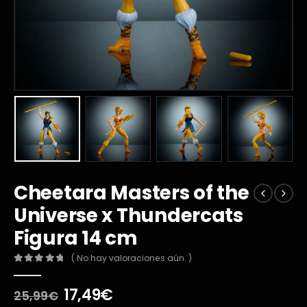
Cheetara Masters of the
Universe x Thundercats
Figura 14 cm
( No hay valoraciones aún. )
0
out of 5
El
El
17,49
€
25,99
€