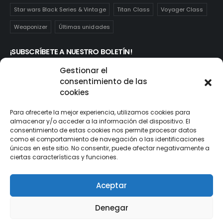
Star wars Black Series & Vintage
Titan Class
Voyager Class
Weaponizer
Últimas unidades
¡SUBSCRÍBETE A NUESTRO BOLETÍN!
Te mantendrás informado de las novedades y ofertas que
Gestionar el
realmente te interesan. Subscríbete aquí:
consentimiento de las
cookies
Para ofrecerte la mejor experiencia, utilizamos cookies para
almacenar y/o acceder a la información del dispositivo. El
consentimiento de estas cookies nos permite procesar datos
como el comportamiento de navegación o las identificaciones
únicas en este sitio. No consentir, puede afectar negativamente a
ciertas características y funciones.
Aceptar
© ActionToys.es 2021. All Rights Reserved
Denegar