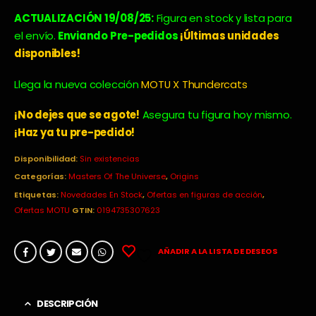
precio
precio
original
actual
ACTUALIZACIÓN 19/08/25:
Figura en stock y lista para
era:
es:
el envío.
Enviando Pre-pedidos
¡Últimas unidades
25,99€.
17,49€.
disponibles!
Llega la nueva colección
MOTU X Thundercats
¡No dejes que se agote!
Asegura tu figura hoy mismo.
¡Haz ya tu pre-pedido!
Disponibilidad:
Sin existencias
Categorías:
Masters Of The Universe
,
Origins
Etiquetas:
Novedades En Stock
,
Ofertas en figuras de acción
,
Ofertas MOTU
GTIN:
0194735307623
AÑADIR A LA LISTA DE DESEOS
DESCRIPCIÓN